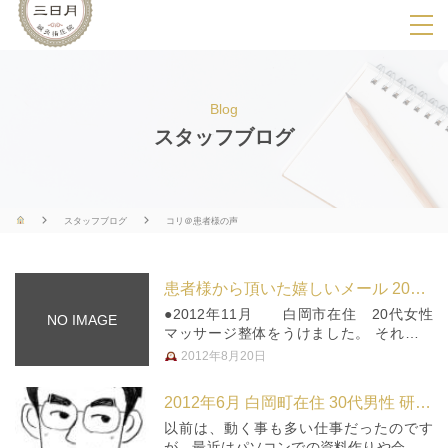
SPメニ
ュ
ー
Blog
展
スタッフブログ
開
用
ボ
スタッフブログ
コリ＠患者様の声
タ
ン
患者様から頂いた嬉しいメール 2012年
●2012年11月 白岡市在住 20代女性
NO IMAGE
マッサージ整体をうけました。 それまで
はいつも体がだるくて夜もグッスリ眠れず
2012年8月20日
体も心も疲れていました。 マッサージ整
体をうけたところ、体はもちろん心もとて
2012年6月 白岡町在住 30代男性 研究開発職
も癒されました。 雰囲…
以前は、動く事も多い仕事だったのです
が、最近はパソコンでの資料作りや会議が