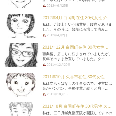
多くなり、動く機会も減ってしまいまし
2012年6月25日
た。そのせいで、肩こりが悪化、忙しい時
や、ストレスがたまってくると食欲が低下
2012年4月 白岡町在住 30代女性 介護士
してしまうという状態でした。しかし…
私は、介護士という職業柄、腰痛がありま
した。その時は、普段にも増して痛みが強
かったため、初めて鍼をやってみようと思
2012年4月2日
いました。タウン誌を探してみると、こち
らの三日月鍼灸指圧院は、院の紹介も良
2011年12月 白岡町在住 30代女性 保育士
く、割引券もついていたので、うか…
職業柄、肩こりに悩まされていましたが、
長年そのまま放置していました。クイック
マッサージを利用した事もありましたが、
2011年12月20日
揉み返しで余計に不調になった事もありま
した。 昨年、我慢できないほどの肩こり
2011年10月 久喜市在住 30代女性 教員
で「どうしたら良いものか･･･…
私は立ちっぱなしの仕事なので、夕方には
足がパンパン。事務作業が続くと肩・首こ
り＆眼精疲労。色々なマッサージ店を試し
2011年10月15日
ていました。そんな頃、三日月さんのHP
を見て目を引いたのはメール予約ができる
2011年8月 白岡町在住 30代男性 スポーツ施設管理運営
事。時間を気にせず、予約を入れ…
私は、三日月鍼灸指圧院が開院してすぐの