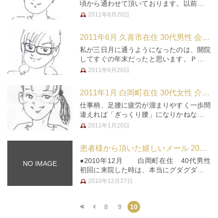
頃から通わせて頂いております。以前は隣
町で施術を受けていたのですが、情報誌・
2011年8月20日
チラシ等で紹介されていたのを偶然発見
し、試しに行ってみました。そして通い続
2011年6月 久喜市在住 30代男性 会社員(ＩＴ関係)
けて数年経ちました。以前の所は施…
私が三日月に通うようになったのは、開院
してすぐの年末だったと思います。ＰＣを
使う仕事をしているので、生まれつき堅い
2011年6月20日
体が更にガチガチでした。シフト勤務で、
多い時で４交代までやっていました。夜勤
2011年1月 白岡町在住 30代女性 介護福祉士
で体がおかしくなり、体は「ガチ…
仕事柄、足腰に疲労が溜まりやすく一歩間
違えれば「ぎっくり腰」になりかねない状
況下、こちらにお世話になってからは、早
2011年1月20日
め早めに自分の身体をメンテナンスするこ
とが出来るので助かっています。 開院さ
患者様から頂いた嬉しいメール 2010年
れて３，４ヶ月経ったころだった…
●2010年12月 白岡町在住 40代男性
NO IMAGE
初回に来院した時は、本当にグダグダだっ
たのですが、一回目の施術で粗本調子に回
2010年12月27日
復。整形外科や一般診療では、症状の出て
いる部位分のみしか見てくれませんが、全
身をみて貰ったのがよか…
8
9
10
« 先頭
«