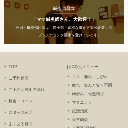
鍼灸師募集
「ママ鍼灸師さん、大歓迎！」
三日月鍼灸指圧院は、埼玉県「多様な働き方実践企業」の
プラチナランク認定を受けています。
TOP
お悩み別メニュー
コリ・痛み・しびれ
ご予約状況
疲れ・なんとなく不調
ご予約と施術の流れ
ゆがみ・骨盤矯正
料金・コース
マタニティ
妊活治療
スタッフ紹介
美容鍼灸
よくある質問
交通事故治療