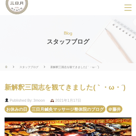
SPメニ
ュ
ー
Blog
展
スタッフブログ
開
用
ボ
スタッフブログ
新解釈三国志を観てきました(｀・ω・´)
タ
ン
新解釈三国志を観てきました(｀・ω・´)
Published By: 3moon
2021年1月17日
お休みの日
三日月鍼灸マッサージ整体院のブログ
＠藤井