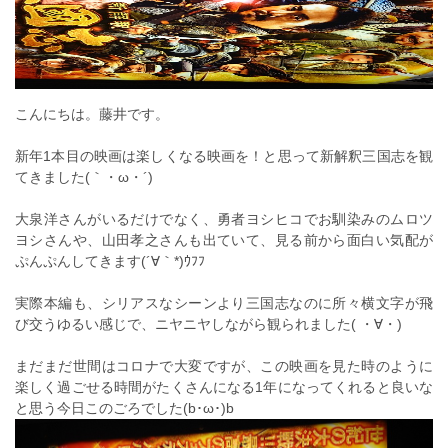
こんにちは。藤井です。
新年1本目の映画は楽しくなる映画を！と思って新解釈三国志を観
てきました(｀・ω・´)
大泉洋さんがいるだけでなく、勇者ヨシヒコでお馴染みのムロツ
ヨシさんや、山田孝之さんも出ていて、見る前から面白い気配が
ぷんぷんしてきます(´∀｀*)ｳﾌﾌ
実際本編も、シリアスなシーンより三国志なのに所々横文字が飛
び交うゆるい感じで、ニヤニヤしながら観られました( ・∀・)
まだまだ世間はコロナで大変ですが、この映画を見た時のように
楽しく過ごせる時間がたくさんになる1年になってくれると良いな
と思う今日このごろでした(b･ω･)b