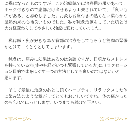
に裸になったものですが、この治療院では治療用の服があって、
ホック付きなので患部だけ出せるよう工夫されていて、「良いも
のがある」と感心しました。お灸も台座付きの熱くない柔らかな
温熱効果の心地良いものでした。私が鍼灸治療をしていた頃とは
大分様変わりしてやさしい治療に変わっていました。
私は鍼・灸が好きな為か背部の治療をしてもらうと筋肉の緊張
がとけて、うとうとしてしまいます。
鍼灸は、痛みに効果はあるのは勿論ですが、日頃からストレス
を持っている方(体や神経がいつも緊張している方)にリラクゼーシ
ョン目的で体をほぐす一つの方法としても良いのではないかと
思います。
そして最後に治療のあとに頂くハーブティ。リラックスした体
に染み込むような気がしてとてもおいしいですね。体の痛かった
のも忘れてほっとします。いつまでも続けて下さい。
«
前ページへ
次ページへ
»