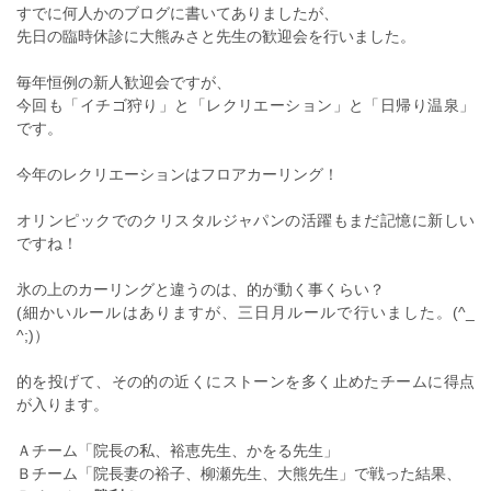
すでに何人かのブログに書いてありましたが、
先日の臨時休診に大熊みさと先生の歓迎会を行いました。
毎年恒例の新人歓迎会ですが、
今回も「イチゴ狩り」と「レクリエーション」と「日帰り温泉」
です。
今年のレクリエーションはフロアカーリング！
オリンピックでのクリスタルジャパンの活躍もまだ記憶に新しい
ですね！
氷の上のカーリングと違うのは、的が動く事くらい？
(細かいルールはありますが、三日月ルールで行いました。(^_
^;)）
的を投げて、その的の近くにストーンを多く止めたチームに得点
が入ります。
Ａチーム「院長の私、裕恵先生、かをる先生」
Ｂチーム「院長妻の裕子、柳瀬先生、大熊先生」で戦った結果、