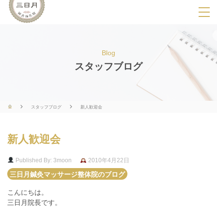
SPメニ
ュ
ー
Blog
展
スタッフブログ
開
用
ボ
スタッフブログ
新人歓迎会
タ
ン
新人歓迎会
Published By: 3moon
2010年4月22日
三日月鍼灸マッサージ整体院のブログ
こんにちは。
三日月院長です。