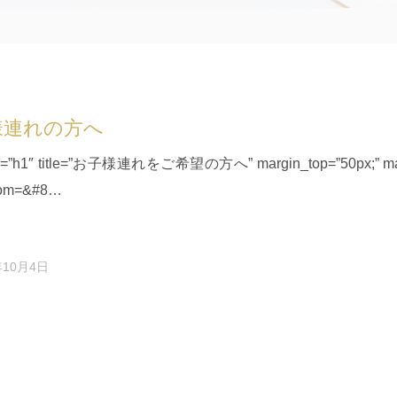
様連れの方へ
type=”h1″ title=”お子様連れをご希望の方へ” margin_top=”50px;” m
tom=&#8…
年10月4日