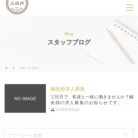
SPメニ
ュ
ー
Blog
展
スタッフブログ
開
用
ボ
スタッフブログ
タ
ン
鍼灸師求人募集
三日月で、私達と一緒に働きませんか？鍼
NO IMAGE
灸師の求人募集のお知らせです。 〈現
在、パートの方を募集しています。〉 心
2018年9月6日
の優しい鍼灸師を待っています いろいろ
な仲間たちがいて それぞれに努力し助け
合える 共に成長し…