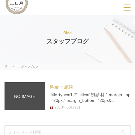
SPメニ
ュ
ー
Blog
展
スタッフブログ
開
用
ボ
スタッフブログ
タ
ン
料金・施術
[title type=”h2″ title=”初診料” margin_top
NO IMAGE
=”20px;” margin_bottom=”20px&…
2013年6月29日