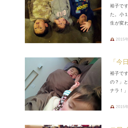
裕子で
た。小
生が変
「緊張
2015
「今
裕子で
の？」と
ナラ！」
すが、
2015