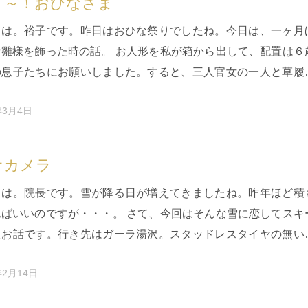
イ～！おひなさま
ちは。裕子です。昨日はおひな祭りでしたね。今日は、一ヶ月
お雛様を飾った時の話。 お人形を私が箱から出して、配置は６
の息子たちにお願いしました。すると、三人官女の一人と草履
人がカップルになって…
年3月4日
オカメラ
ちは。院長です。雪が降る日が増えてきましたね。昨年ほど積
ればいいのですが・・・。 さて、今回はそんな雪に恋してスキ
たお話です。行き先はガーラ湯沢。スタッドレスタイヤの無い
とっては、とてもあり…
年2月14日