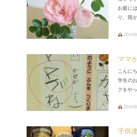
お庭に
り、我
と散っ
2015
ママ
こんに
学生の
クをやっ
2015
子供