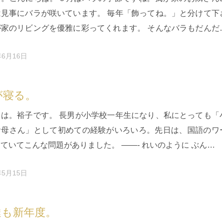
は見事にバラが咲いています。 毎年「飾ってね。」と分けて下
が家のリビングを優雅に彩ってくれます。 そんなバラもだんだ
てしまったので、全…
年6月16日
が寝る。
ちは。裕子です。 長男が小学校一年生になり、私にとっても「
お母さん」として初めての経験がいろいろ。先日は、国語のワ
ていてこんな問題がありました。 ——- れいのように ぶん…
年5月15日
達も新年度。