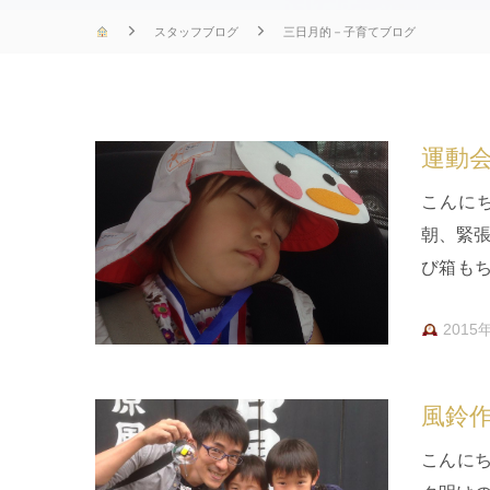
スタッフブログ
三日月的－子育てブログ
運動
こんに
朝、緊
び箱も
歳長女
2015
風鈴
こんに