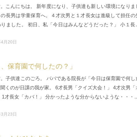
す。こんにちは。 新年度になり、子供達も新しい環境になりま
１の長男は学童保育へ。４才次男と１才長女は進級して担任の
わりました。 初日、私「今日はみんなどうだった？」 小１長
したけど楽しかった…
年4月20日
日、保育園で何したの？」
す。子供達このごろ。 パパである院長が「今日は保育園で何し
聞くのが日課の我が家。 6才長男「クイズ大会！」 4才次男「
 1才長女「カバ！」 分かったような分からないような・・・ 
平和に過…
年3月23日