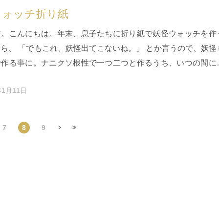
ウォッチ折り紙
す。こんにちは。年末、息子たちに折り紙で妖怪ウォッチを作
ら、 「でもこれ、妖怪出てこないね。」 とか言うので、妖怪
で作る事に。ナニクソ根性で一つ二つと作るうち、いつの間に
私が本気になってい…
年1月11日
7
8
9
頭
»
最後 »