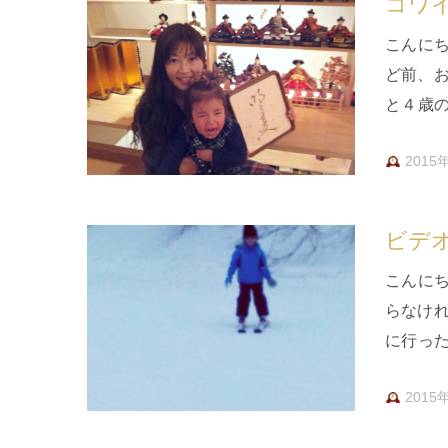
コワ
こんに
ど前、
と４歳
りの一
2015
ビデ
こんに
らなけ
に行っ
井家に
2015