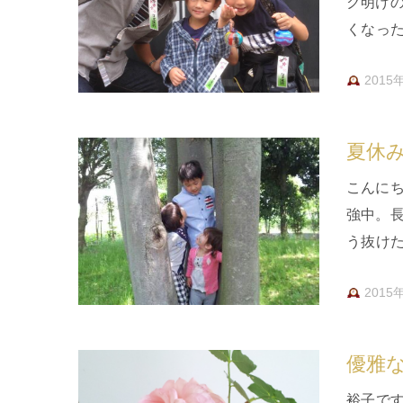
ク明け
くなっ
言ったか
2015
夏休
こんに
強中。
う抜け
んでくる
2015
優雅
裕子で