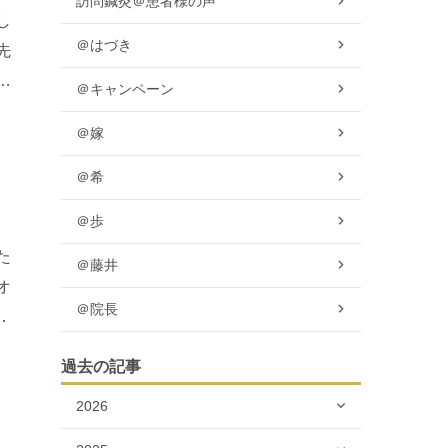
訪問鍼灸＠患者様の声
し
＠はづき
先
男
＠キャンペーン
＠嫁
＠希
＠歩
た
＠藤井
オ
＠院長
で
過去の記事
2026