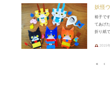
妖怪
裕子で
てあげた
折り紙
大人の
2015
« 先
«