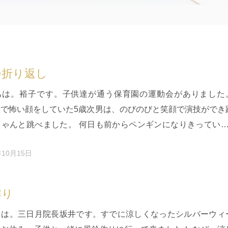
会折り返し
ちは。裕子です。子供達が通う保育園の運動会がありました
張で怖い顔をしていた5歳次男は、のびのびと笑顔で演技ができ
ちゃんと跳べました。 何日も前からペンギンになりきっていた
は、本番も、帰宅後…
年10月15日
作り
ちは。三日月院長坂井です。すでに涼しくなったシルバーウィ