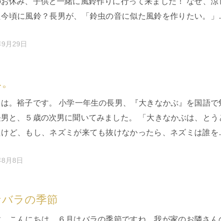
のお休み、子供と一緒に風鈴作りに行って来ました！ なぜ、涼
た今頃に風鈴？長男が、「鈴虫の音に似た風鈴を作りたい。」
らです。 ちょうど…
年9月29日
み。
ちは。裕子です。 小学一年生の長男、『大きなかぶ』を国語で
長男と、５歳の次男に聞いてみました。 「大きなかぶは、とう
たけど、もし、ネズミが来ても抜けなかったら、ネズミは誰を
んだろうね。」 …
年8月8日
なバラの季節
す。こんにちは。６月はバラの季節ですね。我が家のお隣さん