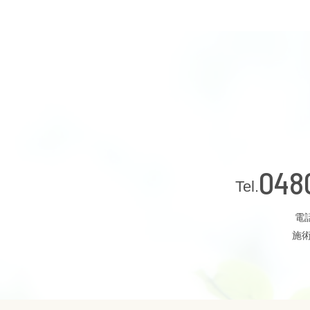
048
電話
施術