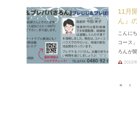
11
ん』
こんに
コース
ろんが
なんて
2015
« 先
«