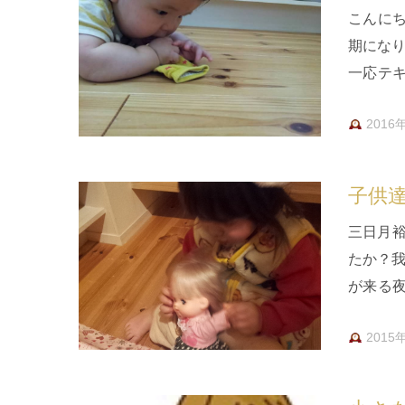
こんに
期にな
一応テ
すが、、
2016
子供
三日月
たか？我
が来る
中やっ
2015