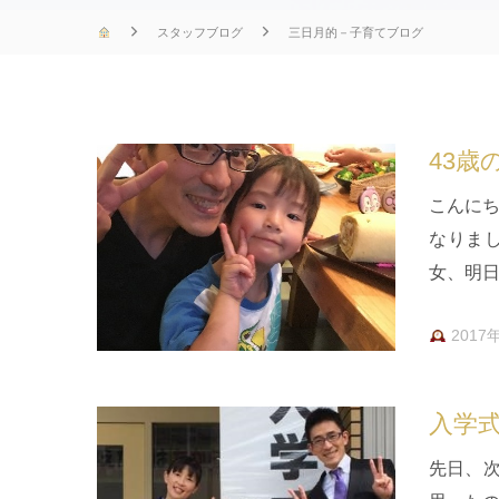
スタッフブログ
三日月的－子育てブログ
43歳
こんにち
なりまし
女、明日
きたの
2017
入学
先日、