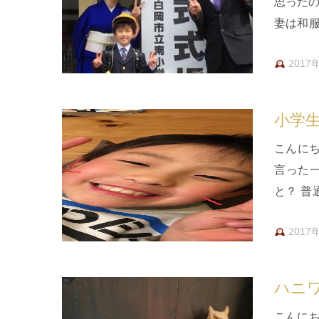
思ったの
妻は和
じよう
2017
小学
こんに
言った
と？ 普
え、そ
2017
ハニ
こんに