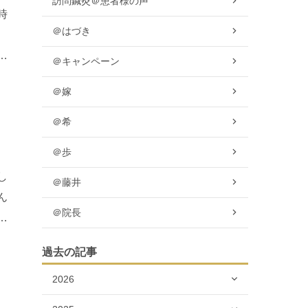
訪問鍼灸＠患者様の声
時
＠はづき
、
で
＠キャンペーン
＠嫁
＠希
＠歩
し
＠藤井
ん
＠院長
い
過去の記事
2026