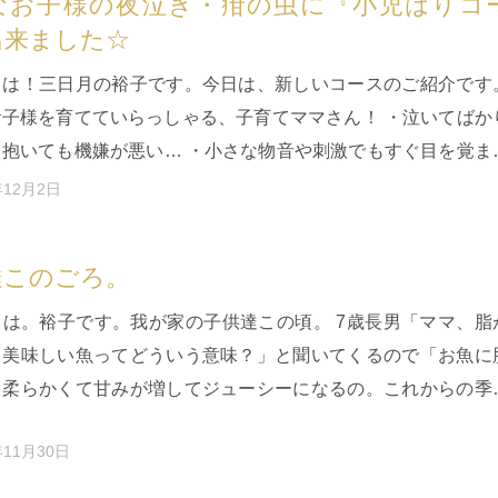
なお子様の夜泣き・疳の虫に『小児はりコ
出来ました☆
ちは！三日月の裕子です。今日は、新しいコースのご紹介です
お子様を育てていらっしゃる、子育てママさん！ ・泣いてばか
ら抱いても機嫌が悪い… ・小さな物音や刺激でもすぐ目を覚ま
… ・抱けば眠る…
年12月2日
達このごろ。
ちは。裕子です。我が家の子供達この頃。 7歳長男「ママ、脂
て美味しい魚ってどういう意味？」と聞いてくるので「お魚に
と柔らかくて甘みが増してジューシーになるの。これからの季
太って、お魚が美味し…
年11月30日