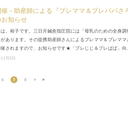
月開催－助産師による『プレママ＆プレパパさ
のお知らせ
ちは。裕子です。三日月鍼灸指圧院には「母乳のための全身調
」があります。その提携助産師さんによるプレママ＆プレママ
開催されますので、お知らせです★「プレじじ＆プレばば」向
、なかなか無いイベント…
年11月5日
6
7
8
頭
»
最後 »