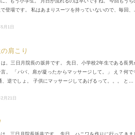
に、もう小学生。 月日が流れるのは早いですね。 今回もうち
服で登場です。 私はあまりスーツを持っていないので、毎回、
な見た目ですね…
年5月1日
生の肩こり
ちは。三日月院長の坂井です。 先日、小学校2年生である長男
一言。 「パパ、肩が凝ったからマッサージして。」 え？何で
通、逆でしょ。 子供にマッサージしてあげるって。。。 とは
れを仕事にして…
年2月21日
ワ
ちは。三日月院長坂井です。 先日、ハニワを作りに行ってきま