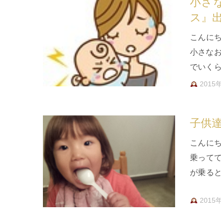
小さ
ス』
こんに
小さな
でいく
てしまう
2015
子供
こんに
乗って
が乗る
は丸々
2015