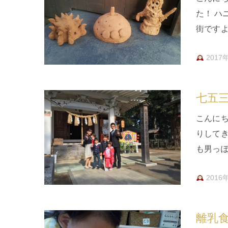
た！ ハ
街です
は「ゼ
2017
七五
こんに
りして
も男っ
剣を振
2016
離乳