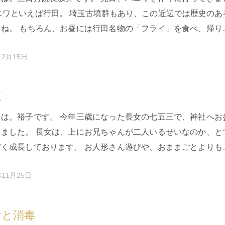
ニワといえば行田。 埼玉古墳群もあり、この近辺では歴史のあ
よね。 もちろん、お昼には行田名物の「フライ」を食べ、帰り
リーフライ」を…
年2月15日
三
ちは。裕子です。 今年三歳になった長女の七五三で、神社へお
きました。 長女は、上にお兄ちゃんが二人いるせいなのか、と
ぽく成長しております。 お人形さん遊びや、おままごとよりも
り回す戦いごっこ…
年11月25日
食と消毒