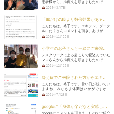
患者様から、推薦文を頂きましたのでご紹
介いたします。めまいが治まって本当に良
2024年3月7日
かったですね。困ったことがあると頼りに
して下さり嬉しいです。お声をありがとう
「鍼だけの時より数倍効果があるのでオススメです」とコメントを頂きました★
ございました☆彡 —- A.W…
こんにちは。裕子です。エキテン、グーグ
ルにたくさんコメントを頂き、ありがとう
ございます。順番にご紹介して行きます
2022年11月29日
ね。コメントをいただけると、とても励み
になり、「またがんばろう！！」という気
小学生のお子さんと一緒にご来院下さる患者様から推薦文を頂きました☆
持ちになります。 クチコミサイト…
デスクワークによる肩こりで寝込んでいた
ママさんから推薦文を頂きましたのでご紹
介します☆彡 元気なＴ君といつも来てくだ
2021年12月12日
さるＵ．Ｔ．さん。お仕事も、家事も、育
児も大切にされていて素敵です。これから
冷え症でご来院された方からエキテンにコメントを頂きました☆
も体ケアをしながら、お仕事、…
こんにちは。裕子です。暑い日が続いてい
ますね。みなさま体調はいかがですか？
さて、２０２１年７月５日、クチコミサイ
2021年7月28日
ト「エキテン」に、冷え症でご来院された
方からコメントを頂きましたのでご紹介し
googleに「身体が楽だなと実感します」とコメントを頂きました★★★★
ます。 当院からのお返事です。…
googleにコメントを頂きましたのでご紹介