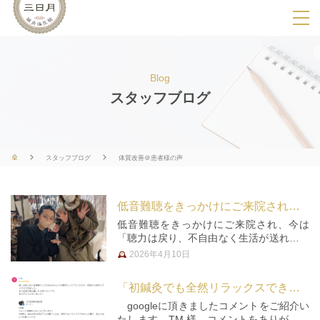
SPメニ
ュ
ー
Blog
展
スタッフブログ
開
用
ボ
スタッフブログ
体質改善＠患者様の声
タ
ン
低音難聴をきっかけにご来院された方から推薦文を頂きました★
低音難聴をきっかけにご来院され、今は
「聴力は戻り、不自由なく生活が送れてい
る」方が推薦文を書いてくださいました☆
2026年4月10日
「音が詰まっている感じが改善されて感
動」「身体が楽になるのを実感」と、嬉し
「初鍼灸でも全然リラックスできました」とグーグルにコメント頂きました！
い言葉をありがとうございます！とっ…
googleに頂きましたコメントをご紹介い
たします。TM 様、コメントをありがとう