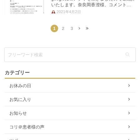
いたします。奈良岡香澄様、コメントをあ
りがとうございました！ ・・・・・・・
2021年4月2日
奈良岡香澄様 1 件のレビュー 施術、気持
ち良いです。 翌々日になると身体が楽だ
なと実感します。 …
1
2
3
»
最後 »
カテゴリー
お休みの日
お気に入り
お知らせ
コリ＠患者様の声