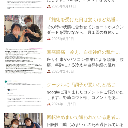
ございました！ ・・・・・・・・・ T M
2025年9月11日
様 ★★★★★ 鍼、お灸ともに初体験でし
たがみなさんとても親切にして下さったの
「施術を受けた日は驚くほど熟睡」と嬉しい推薦文を頂きました！
で、初回から全…
その時の状態に合わせてショートかスタン
ダードを選びながら、月１回の身体ケアで
通院されている６０代の女性に、推薦文を
2025年8月9日
頂きましたのでご紹介いたします。「施術
を受けた日は驚くほど熟睡できます」「滞
頭痛腰痛、冷え、自律神経の乱れでご来院されている方に推薦文を頂きました☆
っていた循環器系がきれいに巡っ…
座り仕事やパソコン作業による頭痛、腰
痛、年齢による冷えや自律神経の乱れのケ
アで通われている患者様から、推薦文を頂
2025年2月6日
きましたのでご紹介いたします。「きちん
と一人一人の患者さんに目を向けてくれ
グーグルに「調子が悪いなと感じたら必ず頭の中に選択肢としてあげられる」とコメント頂きました！
る」「気持ちが前向きになりました」…
googleに頂きましたコメントをご紹介いた
します。野崎コウト様、コメントをありが
とうございました！ ・・・・・・・・・
2024年11月5日
野崎コウト 様 ★★★★★ 鍼での治療で
いつもこちらにお世話になっています。
回転性めまいで通われている患者様から推薦文を頂きました☆
いざという時、調子が…
回転性目眩（めまい）のため通われている