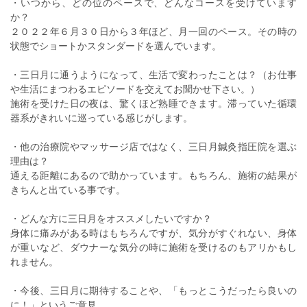
・いつから、どの位のペースで、どんなコースを受けています
か？
２０２２年６月３０日から３年ほど、月一回のペース。その時の
状態でショートかスタンダードを選んでいます。
・三日月に通うようになって、生活で変わったことは？（お仕事
や生活にまつわるエピソードを交えてお聞かせ下さい。）
施術を受けた日の夜は、驚くほど熟睡できます。滞っていた循環
器系がきれいに巡っている感じがします。
・他の治療院やマッサージ店ではなく、三日月鍼灸指圧院を選ぶ
理由は？
通える距離にあるので助かっています。もちろん、施術の結果が
きちんと出ている事です。
・どんな方に三日月をオススメしたいですか？
身体に痛みがある時はもちろんですが、気分がすぐれない、身体
が重いなど、ダウナーな気分の時に施術を受けるのもアリかもし
れません。
・今後、三日月に期待することや、「もっとこうだったら良いの
に！」というご意見