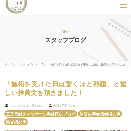
SPメニ
ュ
ー
Blog
展
スタッフブログ
開
用
ボ
スタッフブログ
「施術を受けた日は驚くほど熟睡」と嬉しい推薦文を頂きました！
タ
ン
「施術を受けた日は驚くほど熟睡」と嬉
しい推薦文を頂きました！
Published By: 3moon
2025年8月9日
三日月鍼灸マッサージ整体院のブログ
体質改善＠患者様の声
患者様の声