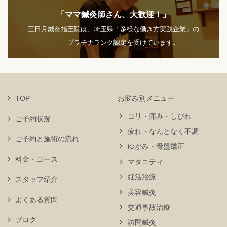
「ママ鍼灸師さん、大歓迎！」
三日月鍼灸指圧院は、埼玉県「多様な働き方実践企業」の
プラチナランク認定を受けています。
TOP
お悩み別メニュー
コリ・痛み・しびれ
ご予約状況
疲れ・なんとなく不調
ご予約と施術の流れ
ゆがみ・骨盤矯正
料金・コース
マタニティ
妊活治療
スタッフ紹介
美容鍼灸
よくある質問
交通事故治療
ブログ
訪問鍼灸