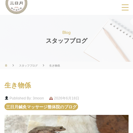
SPメニ
ュ
ー
Blog
展
スタッフブログ
開
用
ボ
スタッフブログ
生き物係
タ
ン
生き物係
Published By: 3moon
2026年6月18日
三日月鍼灸マッサージ整体院のブログ