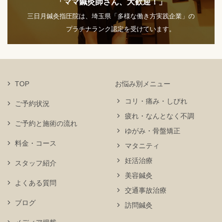
「ママ鍼灸師さん、大歓迎！」
三日月鍼灸指圧院は、埼玉県「多様な働き方実践企業」の
プラチナランク認定を受けています。
TOP
お悩み別メニュー
コリ・痛み・しびれ
ご予約状況
疲れ・なんとなく不調
ご予約と施術の流れ
ゆがみ・骨盤矯正
料金・コース
マタニティ
妊活治療
スタッフ紹介
美容鍼灸
よくある質問
交通事故治療
ブログ
訪問鍼灸