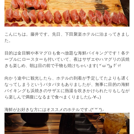
こんにちは。藤井です。先日、下田聚楽ホテルに泊まってきまし
た。
目的は金目鯛や本マグロも食べ放題な海鮮バイキングです！各テ
ーブルにロースターも付いていて、夜はサザエやハマグリの浜焼
きも楽しめ、朝は目の前で干物も焼けちゃいます( *˙ω˙*)و ｸﾞｯ!
向かう途中に観光したら、ホテルの到着が予定してたよりも遅く
なってしまうというバタバタもありましたが、無事に目的の海鮮
バイキングも浜焼きのサザエに熱湯を吹きかけられたりもしなが
ら楽しんで満腹になるまで食べまくりました(｡-∀-｡)
海鮮がお好きな方にはオススメのホテルです⸜(*˙꒳˙*)⸝