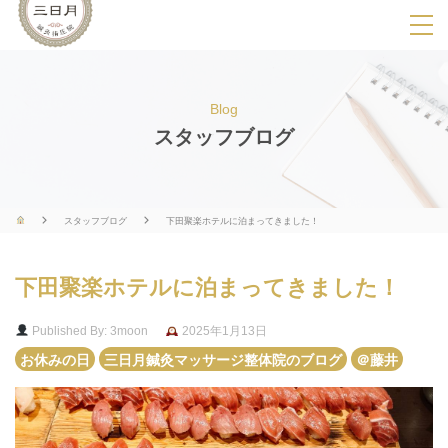
SPメニ
ュ
ー
Blog
展
スタッフブログ
開
用
ボ
スタッフブログ
下田聚楽ホテルに泊まってきました！
タ
ン
下田聚楽ホテルに泊まってきました！
Published By: 3moon
2025年1月13日
お休みの日
三日月鍼灸マッサージ整体院のブログ
＠藤井