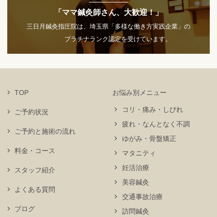
「ママ鍼灸師さん、大歓迎！」
三日月鍼灸指圧院は、埼玉県「多様な働き方実践企業」の
プラチナランク認定を受けています。
TOP
お悩み別メニュー
コリ・痛み・しびれ
ご予約状況
疲れ・なんとなく不調
ご予約と施術の流れ
ゆがみ・骨盤矯正
料金・コース
マタニティ
妊活治療
スタッフ紹介
美容鍼灸
よくある質問
交通事故治療
ブログ
訪問鍼灸