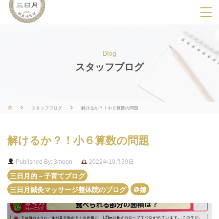
SPメニ
ュ
ー
Blog
展
スタッフブログ
開
用
ボ
スタッフブログ
解けるか？！小６算数の問題
タ
ン
解けるか？！小６算数の問題
Published By: 3moon
2022年10月30日
三日月的－子育てブログ
三日月鍼灸マッサージ整体院のブログ
＠嫁