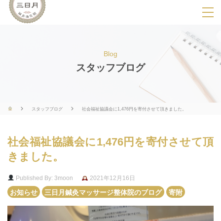
SPメニ
ュ
ー
Blog
展
スタッフブログ
開
用
ボ
スタッフブログ
社会福祉協議会に1,476円を寄付させて頂きました。
タ
ン
社会福祉協議会に1,476円を寄付させて頂
きました。
Published By: 3moon
2021年12月16日
お知らせ
三日月鍼灸マッサージ整体院のブログ
寄附