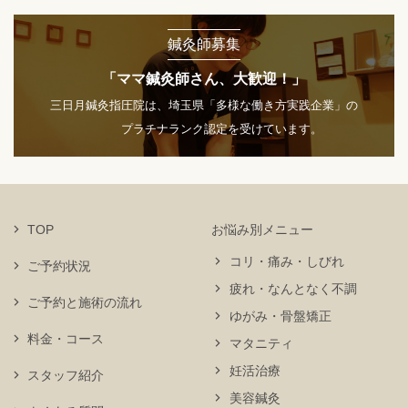
鍼灸師募集
「ママ鍼灸師さん、大歓迎！」
三日月鍼灸指圧院は、埼玉県「多様な働き方実践企業」の
プラチナランク認定を受けています。
TOP
お悩み別メニュー
コリ・痛み・しびれ
ご予約状況
疲れ・なんとなく不調
ご予約と施術の流れ
ゆがみ・骨盤矯正
料金・コース
マタニティ
妊活治療
スタッフ紹介
美容鍼灸