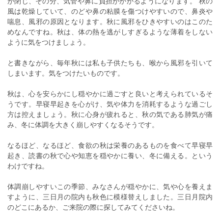
が閉じ、その分、気管や鼻に負担がかかるようになります。 秋の
風は乾燥していて、のどや鼻の粘膜を傷つけやすいので、鼻炎や
喘息、風邪の原因となります。秋に風邪をひきやすいのはこのた
めなんですね。秋は、体の熱を逃がしすぎるような薄着をしない
ように気をつけましょう。
と書きながら、毎年秋には私も子供たちも、喉から風邪を引いて
しまいます。気をつけたいものです。
秋は、心を安らかにし穏やかに過ごすと良いと考えられているそ
うです。早寝早起きを心がけ、気や体力を消耗するような過ごし
方は控えましょう。秋に心身が疲れると、秋の気である肺気が痛
み、冬に体調を大きく崩しやすくなるそうです。
なるほど、なるほど、食欲の秋は栄養のあるものを食べて早寝早
起き、読書の秋で心や知恵を穏やかに養い、冬に備える。という
わけですね。
体調崩しやすいこの季節、みなさんが穏やかに、気や心を養えま
すように、三日月の院内も秋色に模様替えしました。三日月院内
のどこにあるか、ご来院の際に探してみてくださいね。