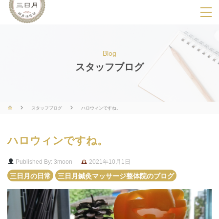
SPメニ
ュ
ー
Blog
展
スタッフブログ
開
用
ボ
スタッフブログ
ハロウィンですね。
タ
ン
ハロウィンですね。
Published By: 3moon
2021年10月1日
三日月の日常
三日月鍼灸マッサージ整体院のブログ