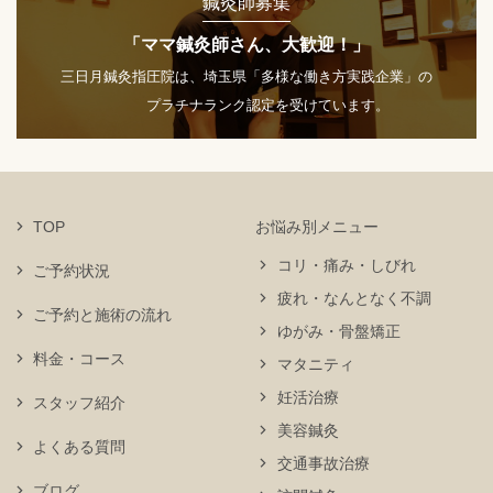
鍼灸師募集
「ママ鍼灸師さん、大歓迎！」
三日月鍼灸指圧院は、埼玉県「多様な働き方実践企業」の
プラチナランク認定を受けています。
TOP
お悩み別メニュー
コリ・痛み・しびれ
ご予約状況
疲れ・なんとなく不調
ご予約と施術の流れ
ゆがみ・骨盤矯正
料金・コース
マタニティ
妊活治療
スタッフ紹介
美容鍼灸
よくある質問
交通事故治療
ブログ