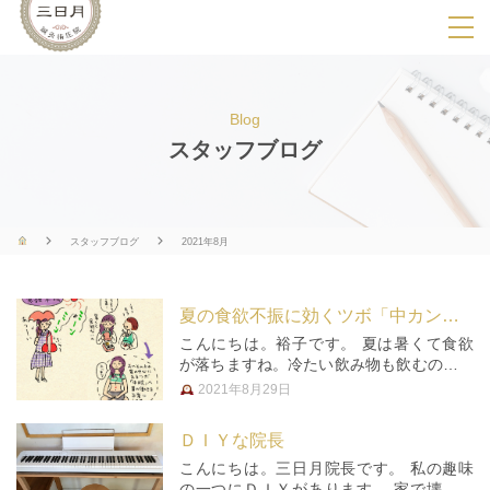
SPメニ
ュ
ー
Blog
展
スタッフブログ
開
用
ボ
スタッフブログ
2021年8月
タ
ン
夏の食欲不振に効くツボ「中カン（ちゅうかん）」
こんにちは。裕子です。 夏は暑くて食欲
が落ちますね。冷たい飲み物も飲むので、
胃腸の働きも弱まってしまうからなおさら
2021年8月29日
です。 そんな時は、おへその上の胃の中
心にあるツボ中カン（ちゅうかん）へお灸
ＤＩＹな院長
をしてみてはいかがでしょうか？…
こんにちは。三日月院長です。 私の趣味
の一つにＤＩＹがあります。 家で壊れた