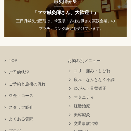
鍼灸師募集
「ママ鍼灸師さん、大歓迎！」
三日月鍼灸指圧院は、埼玉県「多様な働き方実践企業」の
プラチナランク認定を受けています。
TOP
お悩み別メニュー
コリ・痛み・しびれ
ご予約状況
疲れ・なんとなく不調
ご予約と施術の流れ
ゆがみ・骨盤矯正
料金・コース
マタニティ
妊活治療
スタッフ紹介
美容鍼灸
よくある質問
交通事故治療
ブログ