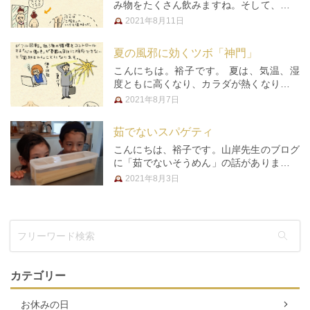
み物をたくさん飲みますね。そして、クー
ラーで体もついつい冷やしがち。 そうす
2021年8月11日
ると、体の水分の代謝が滞り、むくみや冷
えがおこります。 せんねん灸ＨＰより 冷
夏の風邪に効くツボ「神門」
えには、体を温めるツボ「三陰…
こんにちは。裕子です。 夏は、気温、湿
度ともに高くなり、カラダが熱くなり汗を
かきます。夏は体のエンジンである心臓が
2021年8月7日
フル回転。血液の循環をコントロールする
「心」の働きが季節の変化に順応できない
茹でないスパゲティ
と、体力を消耗し、夏バテし、「…
こんにちは、裕子です。山岸先生のブログ
に「茹でないそうめん」の話がありました
が、私も「茹でないスパゲティ」の話。
2021年8月3日
川へキャンプによく行く我が家ですが、大
人も子供と一緒に川で遊ぶのになるべく多
くの時間を使いたい！という事で…
カテゴリー
お休みの日