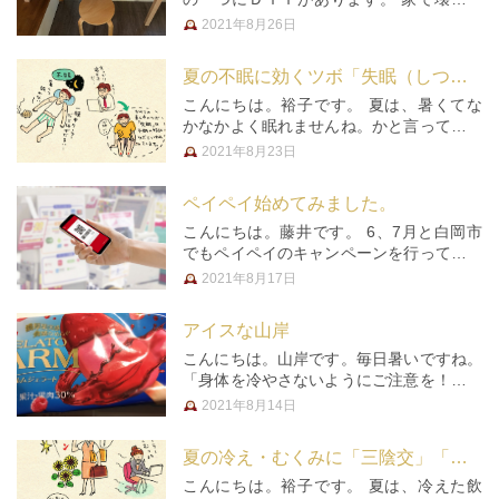
物はまずパパに修理依頼する。というのが
2021年8月26日
我が家のルールです。 もちろん修理だけ
でなく、新しく作るのも好きなので、先日
夏の不眠に効くツボ「失眠（しつみん）」
は長女の電子ピアノのために、テ…
こんにちは。裕子です。 夏は、暑くてな
かなかよく眠れませんね。かと言って、一
晩中クーラーをつけていると体がだるくな
2021年8月23日
ってしまうという方も多いのではないでし
ょうか？そうすると、寝不足でなかなか仕
ペイペイ始めてみました。
事にも集中できませんね。 そん…
こんにちは。藤井です。 6、7月と白岡市
でもペイペイのキャンペーンを行っていき
ましたが、自分の住んでいるさいたま市で
2021年8月17日
も白岡市より短い期間ですがペイペイのキ
ャンペーンを行っていました。 現金払い
アイスな山岸
派であまりそういう物を使って…
こんにちは。山岸です。毎日暑いですね。
「身体を冷やさないようにご注意を！！」
なんて、普段患者さんに話しております
2021年8月14日
が、自然と冷たいもの、身体を冷やすもの
に手が伸びております。アイスなんて最高
夏の冷え・むくみに「三陰交」「水分」
に美味しい。皆様すみません。…
こんにちは。裕子です。 夏は、冷えた飲