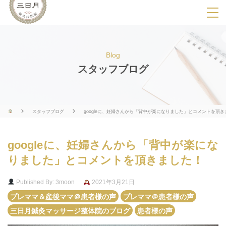
SPメニ
ュ
ー
Blog
展
スタッフブログ
開
用
ボ
スタッフブログ
googleに、妊婦さんから「背中が楽になりました」とコメントを頂
タ
ン
googleに、妊婦さんから「背中が楽にな
りました」とコメントを頂きました！
Published By: 3moon
2021年3月21日
プレママ＆産後ママ＠患者様の声
プレママ＠患者様の声
三日月鍼灸マッサージ整体院のブログ
患者様の声