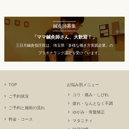
鍼灸師募集
「ママ鍼灸師さん、大歓迎！」
三日月鍼灸指圧院は、埼玉県「多様な働き方実践企業」の
プラチナランク認定を受けています。
TOP
お悩み別メニュー
コリ・痛み・しびれ
ご予約状況
疲れ・なんとなく不調
ご予約と施術の流れ
ゆがみ・骨盤矯正
料金・コース
マタニティ