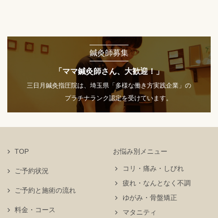
鍼灸師募集
「ママ鍼灸師さん、大歓迎！」
三日月鍼灸指圧院は、埼玉県「多様な働き方実践企業」の
プラチナランク認定を受けています。
TOP
お悩み別メニュー
コリ・痛み・しびれ
ご予約状況
疲れ・なんとなく不調
ご予約と施術の流れ
ゆがみ・骨盤矯正
料金・コース
マタニティ