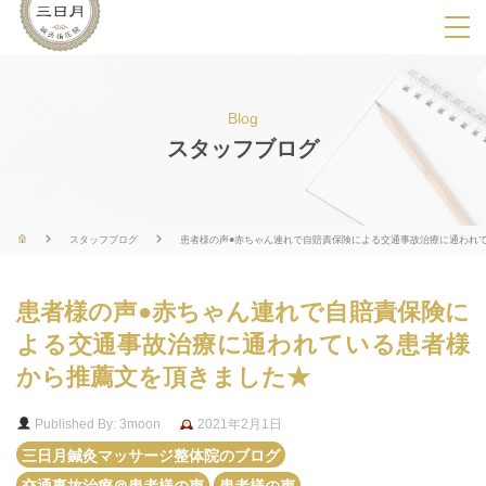
SPメニ
ュ
ー
Blog
展
スタッフブログ
開
用
ボ
スタッフブログ
患者様の声●赤ちゃん連れで自賠責保険による交通事故治療に通われ
タ
ン
患者様の声●赤ちゃん連れで自賠責保険に
よる交通事故治療に通われている患者様
から推薦文を頂きました★
Published By: 3moon
2021年2月1日
三日月鍼灸マッサージ整体院のブログ
交通事故治療＠患者様の声
患者様の声