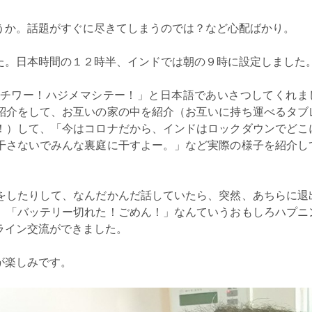
うか。話題がすぐに尽きてしまうのでは？など心配ばかり。
た。日本時間の１２時半、インドでは朝の９時に設定しました
チワー！ハジメマシテー！」と日本語であいさつしてくれま
紹介をして、お互いの家の中を紹介（お互いに持ち運べるタブ
！）して、「今はコロナだから、インドはロックダウンでどこ
干さないでみんな裏庭に干すよー。」など実際の様子を紹介し
をしたりして、なんだかんだ話していたら、突然、あちらに退
、「バッテリー切れた！ごめん！」なんていうおもしろハプニ
ライン交流ができました。
が楽しみです。