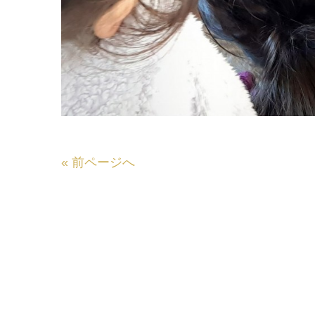
«
前ページへ