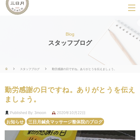
SPメニ
ュ
ー
Blog
展
スタッフブログ
開
用
ボ
スタッフブログ
勤労感謝の日ですね。ありがとうを伝えましょう。
タ
ン
勤労感謝の日ですね。ありがとうを伝え
ましょう。
Published By: 3moon
2020年10月22日
お知らせ
三日月鍼灸マッサージ整体院のブログ