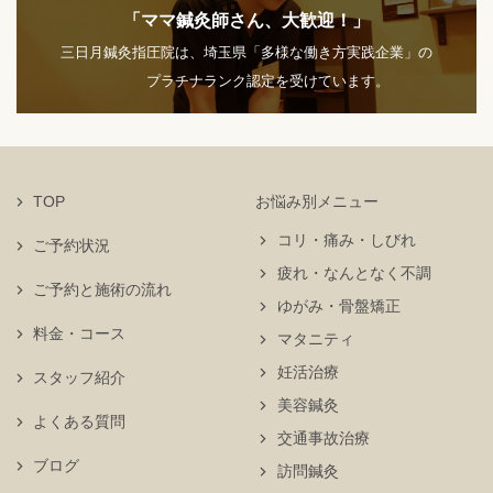
「ママ鍼灸師さん、大歓迎！」
三日月鍼灸指圧院は、埼玉県「多様な働き方実践企業」の
プラチナランク認定を受けています。
TOP
お悩み別メニュー
コリ・痛み・しびれ
ご予約状況
疲れ・なんとなく不調
ご予約と施術の流れ
ゆがみ・骨盤矯正
料金・コース
マタニティ
妊活治療
スタッフ紹介
美容鍼灸
よくある質問
交通事故治療
ブログ
訪問鍼灸