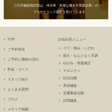
三日月鍼灸指圧院は、埼玉県「多様な働き方実践企業」の
プラチナランク認定を受けています。
TOP
お悩み別メニュー
コリ・痛み・しびれ
ご予約状況
疲れ・なんとなく不調
ご予約と施術の流れ
ゆがみ・骨盤矯正
料金・コース
マタニティ
妊活治療
スタッフ紹介
美容鍼灸
よくある質問
交通事故治療
ブログ
訪問鍼灸
メディア掲載