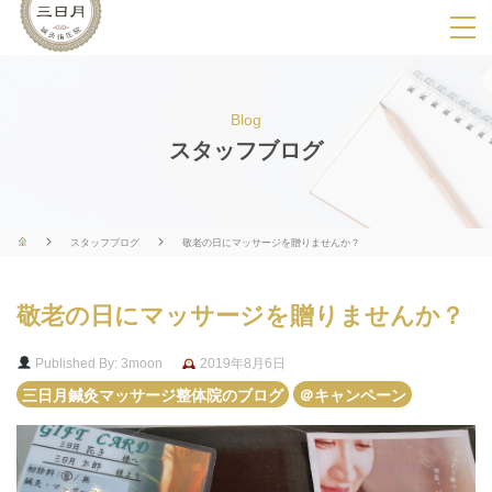
SPメニ
ュ
ー
Blog
展
スタッフブログ
開
用
ボ
スタッフブログ
敬老の日にマッサージを贈りませんか？
タ
ン
敬老の日にマッサージを贈りませんか？
Published By: 3moon
2019年8月6日
三日月鍼灸マッサージ整体院のブログ
＠キャンペーン