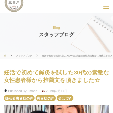
SPメニ
ュ
ー
Blog
展
スタッフブログ
開
用
ボ
スタッフブログ
妊活で初めて鍼灸を試した30代の素敵な女性患者様から推薦文を頂き
タ
ン
妊活で初めて鍼灸を試した30代の素敵な
女性患者様から推薦文を頂きました☆
Published By: 3moon
2019年7月17日
妊活＠患者様の声
患者様の声
＠はづき