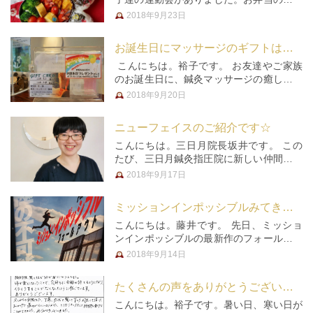
ずは、いつもとおんなじ。でも、今回初め
2018年9月23日
て、おにぎりのラップに絵＆文字を書いて
みました！ このペンを作るお仕事をされ
お誕生日にマッサージのギフトはいかがですか？
ている患者様からプレゼントして…
こんにちは。裕子です。 お友達やご家族
のお誕生日に、鍼灸マッサージの癒しをプ
レゼントしませんか？ 「お誕生日おめで
2018年9月20日
とう。いつもありがとね。」 祝福の気持
ちと、感謝の気持ちを込めて、体だけでな
ニューフェイスのご紹介です☆
く心もほぐれる時間を、あなた…
こんにちは。三日月院長坂井です。 この
たび、三日月鍼灸指圧院に新しい仲間が加
わりましたのでご紹介します！鍼灸師とし
2018年9月17日
て長く鍼灸院にお勤めでしたが、妊娠＆出
産のお休み期間を経て、当院に仲間入りし
ミッションインポッシブルみてきました！
たママさん鍼灸師さんです。まだ…
こんにちは。藤井です。 先日、ミッショ
ンインポッシブルの最新作のフォールアウ
トを観てきました(`･ ω･´)ゞ 公開は8月頭
2018年9月14日
の方だったので、前から観たいなー。と思
っていたのですが、何分世間は夏休み。こ
たくさんの声をありがとうございます㉗
れは絶対混んでるでし…
こんにちは。裕子です。暑い日、寒い日が