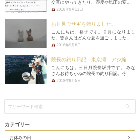
交互にやってきたり、湿度や気圧の変化が
激しかったり、、、季節の変化に体がつい
2018年9月11日
て行けない。と感じていませんか？ □ 頭痛
がする。 □ モヤモヤする。 □ 腰が痛い。 □
お月見ウサギを飾りました。
疲れやすい。 …
こんにちは。裕子です。９月になりまし
た。皆さんはどんな夏を過ごしましたか？
今年の夏、我が家の息子達は、自治体や企
2018年9月8日
業が主催するイベントにたくさん参加し
て、本当に楽しそうでした。私も仕事の合
院長の釣り日記 東京湾 アジ編
間を縫って、送迎に大忙し。 子供…
こんにちは。三日月院長坂井です。 みな
さんお待ちかねの院長の釣り日記。今回は
夏休みという事で、長男を連れて、アジ釣
2018年9月5日
りに行ってきました！ ２日前まで台風が
来ていまして、出船も危ぶまれたのです
が、天気、風も落ち着いて、なんと…
カテゴリー
お休みの日