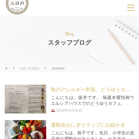
SPメニ
ュ
ー
Blog
展
スタッフブログ
開
用
ボ
スタッフブログ
2018年9月
タ
ン
秋のアレルギー対策。どうゆうカフェに遊びに来ませんか？
こんにちは。坂井です。 毎週木曜恒例ウ
エルシアハウスでのどうゆうカフェ。以前
「健康つぼストレッチ講座やってきまし
2018年9月26日
た。」という記事を書きましたが、また今
週もやりますので、告知させていただきま
運動会おにぎりラップにお絵かき
すね。 ● 健康つぼストレッチ講…
こんにちは。裕子です。先日、小学生の息
子達の運動会がありました。お弁当のおか