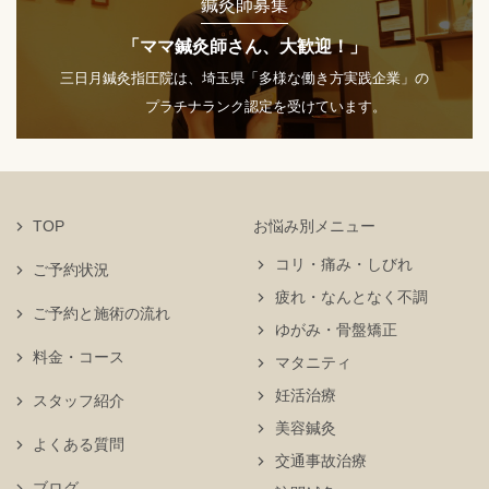
鍼灸師募集
「ママ鍼灸師さん、大歓迎！」
三日月鍼灸指圧院は、埼玉県「多様な働き方実践企業」の
プラチナランク認定を受けています。
TOP
お悩み別メニュー
コリ・痛み・しびれ
ご予約状況
疲れ・なんとなく不調
ご予約と施術の流れ
ゆがみ・骨盤矯正
料金・コース
マタニティ
妊活治療
スタッフ紹介
美容鍼灸
よくある質問
交通事故治療
ブログ