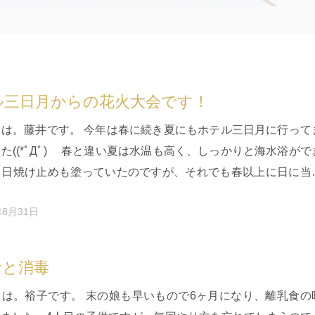
ル三日月からの花火大会です！
ちは。藤井です。 今年は春に続き夏にもホテル三日月に行って
た((*ﾟДﾟ)ゞ 春と違い夏は水温も高く、しっかりと海水浴がで
！日焼け止めも塗っていたのですが、それでも春以上に日に当
が長く、天…
年8月31日
食と消毒
ちは。裕子です。 末の娘も早いもので6ヶ月になり、離乳食の