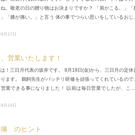
すね。敬老の日の贈り物はお決まりですか？ 「肩がこる。」「
。」「膝が痛い。」と言う 体の事でつらい思いをしているおじ
おばあちゃんはも…
年8月17日
日、営業いたします！
は！三日月代表の坂井です。 8月19日(金)から、三日月の定休
なります。 鵜飼先生がバッチリ研修を頑張ってくれているので
も営業できる事になりました！ 以前は毎日営業でしたが、ここ
金曜日をお…
年8月14日
膝痛 のヒント