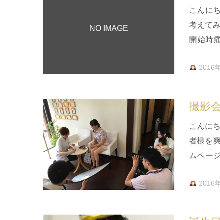
こんに
考えて
NO IMAGE
開始時
縮・筋
2016
撮影
こんにち
者様を
ムペー
のです
2016