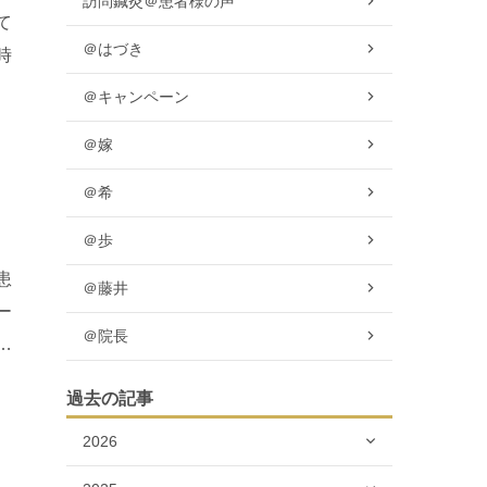
訪問鍼灸＠患者様の声
て
＠はづき
時
萎
＠キャンペーン
＠嫁
＠希
＠歩
患
＠藤井
ー
＠院長
た
過去の記事
2026