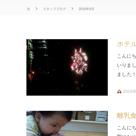
スタッフブログ
2016年8月
ホテ
こんに
いりまし
ました
る時間
2016
離乳
こんに