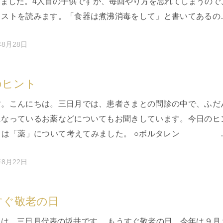
りました。4人目の子供ですが、毎回やり方を忘れてしまうので
キストを読みます。「食器は煮沸消毒をして」と書いてあるの
、 気づくと娘は…
年8月28日
のヒント
す。こんにちは。三日月では、患者さまとの問診の中で、ふだ
になっているお薬などについてもお聞きしています。今日のヒ
トは「薬」について考えてみました。 ○ボルタレ
う効能の薬？使用し…
年8月22日
すぐ敬老の日
ちは。三日月代表の坂井です。 もうすぐ敬老の日。今年は９月