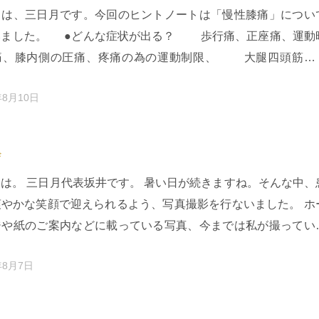
ちは、三日月です。今回のヒントノートは「慢性膝痛」につい
みました。 ●どんな症状が出る？ 歩行痛、正座痛、運動
痛、膝内側の圧痛、疼痛の為の運動制限、 大腿四頭筋の
力低下→階段の下…
年8月10日
会
は。 三日月代表坂井です。 暑い日が続きますね。そんな中、
爽やかな笑顔で迎えられるよう、写真撮影を行ないました。 ホ
ジや紙のご案内などに載っている写真、今までは私が撮ってい
が、ついにプロに…
年8月7日