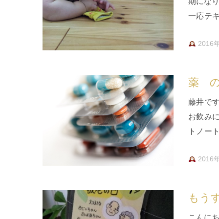
期にな
一応テ
すが、、
2016
薬 
藤井で
お飲み
トノー
どうい
2016
もう
こんに