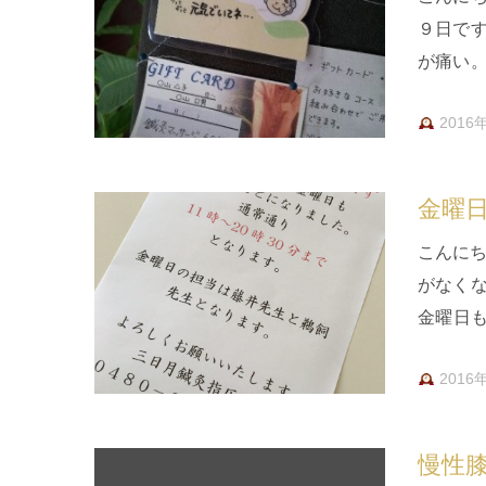
９日で
が痛い
ちゃん
2016
金曜
こんにち
がなく
金曜日
年ほど
2016
慢性