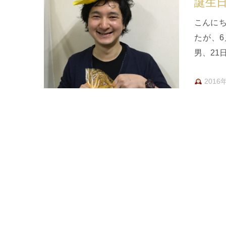
誕生
こんに
たが、6
男、21
キばか
2016