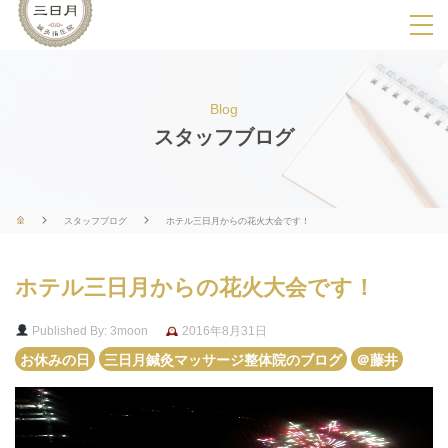
SPメニ
ュ
ー
Blog
展
スタッフブログ
開
用
ボ
スタッフブログ
ホテル三日月からの花火大会です！
タ
ン
ホテル三日月からの花火大会です！
Published By: 3moon
2016年8月31日
お休みの日
三日月鍼灸マッサージ整体院のブログ
＠藤井