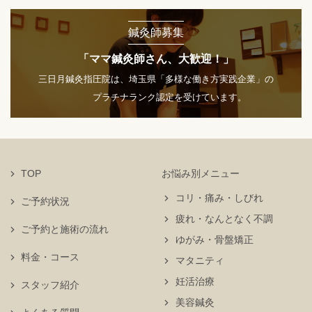
鍼灸師募集
「ママ鍼灸師さん、大歓迎！」
三日月鍼灸指圧院は、埼玉県「多様な働き方実践企業」の
プラチナランク認定を受けています。
TOP
お悩み別メニュー
コリ・痛み・しびれ
ご予約状況
疲れ・なんとなく不調
ご予約と施術の流れ
ゆがみ・骨盤矯正
料金・コース
マタニティ
妊活治療
スタッフ紹介
美容鍼灸