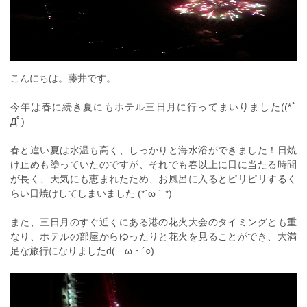
こんにちは。藤井です。
今年は春に続き夏にもホテル三日月に行ってまいりました((*ﾟ
Дﾟ)ゞ
春と違い夏は水温も高く、しっかりと海水浴ができました！日焼
け止めも塗っていたのですが、それでも春以上に日に当たる時間
が長く、天気にも恵まれたため、お風呂に入るとピリピリするく
らい日焼けしてしまいました (*´ω｀*)
また、三日月のすぐ近くにある港の花火大会のタイミングとも重
なり、ホテルの部屋からゆったりと花火を見ることができ、大満
足な旅行になりましたd(ゝω・´○)