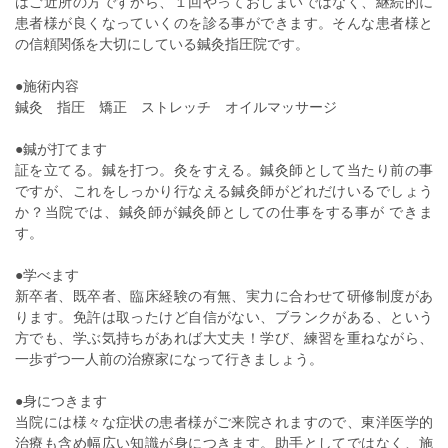
はご近所の方ですから、１回やっておしまいではなく、継続的に
患者様が良くなっていくのを診る事ができます。そんな患者様と
の信頼関係を大切にしている鍼灸指圧院です。
●施術内容
鍼灸 指圧 矯正 ストレッチ オイルマッサージ
●鍼が打てます
証を立てる。鍼を打つ。灸をすえる。鍼灸師として当たり前の事
ですが、これをしっかり行なえる鍼灸師がどれだけいるでしょう
か？当院では、鍼灸師が鍼灸師としての仕事をする事が できま
す。
●学べます
新卒者、既卒者、臨床経験の有無、実力に合わせて研修制度があ
ります。免許は取ったけど自信がない、ブランクがある、という
方でも、学ぶ気持ちがあれば大丈夫！学び、練習を重ねながら、
一歩ずつ一人前の治療家になって行きましょう。
●身につきます
当院には様々な症状の患者様がご来院されますので、東洋医学的
治療も含め幅広い知識が身につきます。助手としてではなく、施