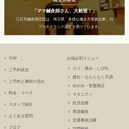
「ママ鍼灸師さん、大歓迎！」
三日月鍼灸指圧院は、埼玉県「多様な働き方実践企業」の
プラチナランク認定を受けています。
TOP
お悩み別メニュー
コリ・痛み・しびれ
ご予約状況
疲れ・なんとなく不調
ご予約と施術の流れ
ゆがみ・骨盤矯正
料金・コース
マタニティ
妊活治療
スタッフ紹介
美容鍼灸
よくある質問
交通事故治療
ブログ
訪問鍼灸