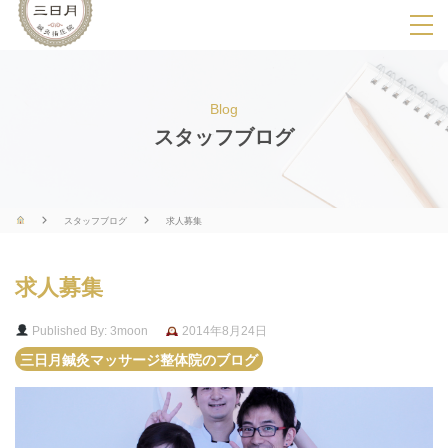
SPメニ
ュ
ー
Blog
展
スタッフブログ
開
用
ボ
スタッフブログ
求人募集
タ
ン
求人募集
Published By: 3moon
2014年8月24日
三日月鍼灸マッサージ整体院のブログ