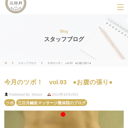
SPメニ
ュ
ー
Blog
展
スタッフブログ
開
用
ボ
スタッフブログ
今月のツボ！ vol.93 ●お腹の張り●
タ
ン
今月のツボ！ vol.93 ●お腹の張り●
Published By: 3moon
2013年10月29日
ツボ
三日月鍼灸マッサージ整体院のブログ