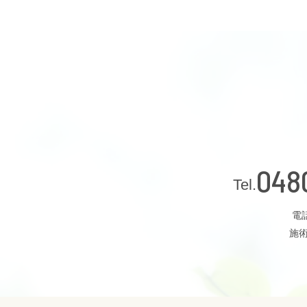
048
電話
施術