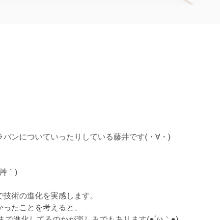
バンについていったりしている藤井です(・∀・)
艸｀)
で技術の進化を実感します。
かったことを考えると、
まで進化してるのかが楽しみでもあります(●´ω｀●)