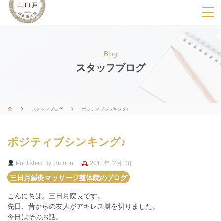
SPメニ
ュ
ー
Blog
展
スタッフブログ
開
用
ボ
スタッフブログ
ポジティブシンキング♪
タ
ン
ポジティブシンキング♪
Published By: 3moon
2011年12月13日
三日月鍼灸マッサージ整体院のブログ
こんにちは。三日月院長です。
先日、昔からの友人がアキレス腱を切りました。
今日はそのお話。