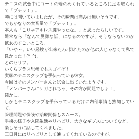
テニスの試合中にコートの端のめくれているところに足を取られ
て「ブチッ！」。
噂には聞いていましたが、その瞬間は痛みは無いそうです。
でもかなりの大音量で「ブチッ！」。
本人も「こりゃアキレス腱やったな。」と思ったらしいです。
通常なら「なんて災難な話」になるのですが、そうならないのが
彼女のすごいところ。
「いや～。いい経験が出来たわ♪切れたのが他の人じゃなくて私で
良かった！(^_^)」
とのセリフ。
いくらプラス思考でもスゴイぞ！
実家のテニスクラブを手伝っている彼女。
今回はそのメンバーさんと試合に出ていたようです。
「メンバーさんにケガされちゃ、その方が問題でしょ！」
確かに。
しかもテニスクラブを手伝っているだけに内部事情も熟知してい
て、
管理問題や保険や治療関係もスムーズ。
手術の様子や入院生活やリハビリ、大きなギブスについてなど、
楽しそうに話してくれました。
三日月にはリハビリとして通ってくれているのですが、