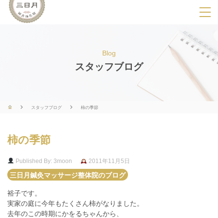
SPメニ
ュ
ー
Blog
展
スタッフブログ
開
用
ボ
スタッフブログ
柿の季節
タ
ン
柿の季節
Published By: 3moon
2011年11月5日
三日月鍼灸マッサージ整体院のブログ
裕子です。
実家の庭に今年もたくさん柿がなりました。
去年のこの時期にかをるちゃんから、