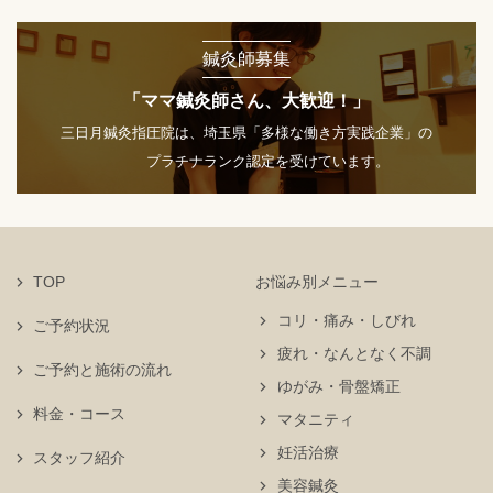
鍼灸師募集
「ママ鍼灸師さん、大歓迎！」
三日月鍼灸指圧院は、埼玉県「多様な働き方実践企業」の
プラチナランク認定を受けています。
TOP
お悩み別メニュー
コリ・痛み・しびれ
ご予約状況
疲れ・なんとなく不調
ご予約と施術の流れ
ゆがみ・骨盤矯正
料金・コース
マタニティ
妊活治療
スタッフ紹介
美容鍼灸