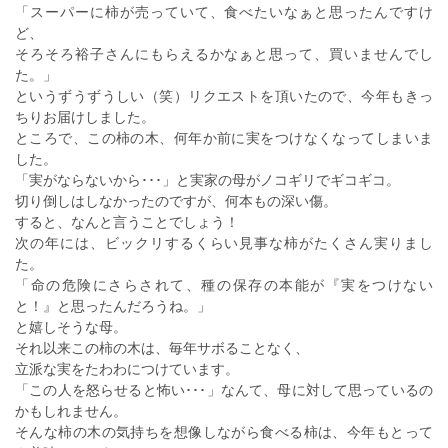
「スーパーに柿が売っていて、食べたいなぁと思ったんですけ
ど、
そろそろ裕子さんにもらえるかなぁと思って、買いませんでし
た。」
というずうずうしい（笑）リクエストを頂いたので、今年もきっ
ちりお届けしました。
ところで、この柿の木、何年か前に実をつけなくなってしまいま
した。
「実がならないから･･･」と実家の母がノコギリでギコギコ。
切り倒しはしなかったのですが、何本もの深い傷。
すると、なんと言うことでしょう！
次の年には、ビックリするくらい見事な柿がたくさん実りまし
た。
「命の危険にさらされて、種の保存の本能が『実をつけない
と！』と思ったんだろうね。」
と嬉しそうな母。
それ以来この柿の木は、毎年サボることなく、
立派な実をたわわにつけています。
「この人を怒らせると怖い･･･」なんて、母に対して思っているの
かもしれません。
そんな柿の木の気持ちを想像しながら食べる柿は、今年もとって