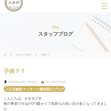
SPメニ
ュ
ー
Blog
展
スタッフブログ
開
用
ボ
スタッフブログ
子供？？
タ
ン
子供？？
Published By: 3moon
2011年4月16日
三日月鍼灸マッサージ整体院のブログ
こんにちは。かをるです。
桜の季節ですね(^O^)暖かくて気持ちの良い日が多くなってきまし
た。