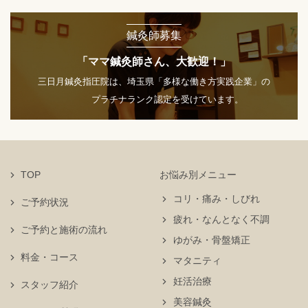
鍼灸師募集
「ママ鍼灸師さん、大歓迎！」
三日月鍼灸指圧院は、埼玉県「多様な働き方実践企業」の
プラチナランク認定を受けています。
TOP
お悩み別メニュー
コリ・痛み・しびれ
ご予約状況
疲れ・なんとなく不調
ご予約と施術の流れ
ゆがみ・骨盤矯正
料金・コース
マタニティ
妊活治療
スタッフ紹介
美容鍼灸