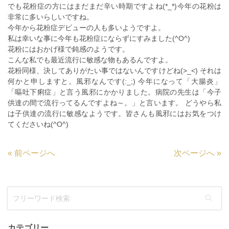
でも花粉症の方にはまだまだ辛い時期ですよね(*_*)今年の花粉は
非常に多いらしいですね。
今年から花粉症デビューの人も多いようですよ。
私は幸いな事に今年も花粉症にならずにすみました(^O^)
花粉にはおかげ様で鈍感のようです。
こんな私でも最近流行に敏感な物もあるんですよ。
花粉同様、決してありがたい事ではないんですけどね(>_<) それは
何かと申しますと。風邪なんです(:_;) 今年になって「大腸炎」
「嘔吐下痢症」と言う風邪にかかりました。病院の先生は「今子
供達の間で流行ってるんですよね～。」と言います。 どうやら私
は子供達の流行に敏感なようです。皆さんも風邪にはお気をつけ
てくださいね(^O^)
«
前ページへ
次ページへ
»
カテゴリー