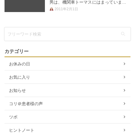
男は、機関車トーマスにはまっています。
それまで、お友達からお下がりで頂いた、
2011年2月1日
電車の木製おもちゃで遊んでいたのです
が、 トーマスのおもちゃが欲しくなって
しまったようで、 「あれ、欲…
カテゴリー
お休みの日
お気に入り
お知らせ
コリ＠患者様の声
ツボ
ヒントノート