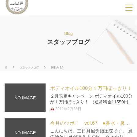
SPメニ
ュ
ー
Blog
展
スタッフブログ
開
用
ボ
スタッフブログ
2011年2月
タ
ン
ボディオイル100分１万円ぽっきり！
２月限定キャンペーン ボディオイル100分
NO IMAGE
が１万円ぽっきり！ （通常料金11550円）
「いつもマッサージだけだけど、ボディオ
2011年2月28日
イルも気になる…」 「皮膚が乾燥してか
らだが痒い…」 という方、お得なこの機
今月のツボ！ vol.67 ●鼻水・鼻づまり●
会にぜひお試しくだ…
こんにちは。三日月鍼灸指圧院です。 風
NO IMAGE
の冷たい日が続きますね。 うっかり風邪