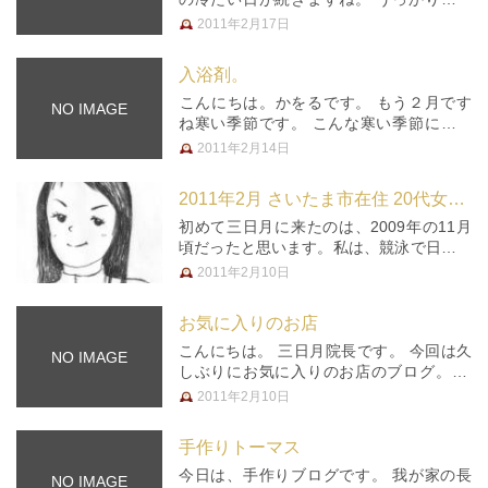
をひいて、鼻の症状にお困りではないです
2011年2月17日
か？ また、そろそろ花粉症の季節です
ね。 今月のツボの話は「鼻水・鼻づま
入浴剤。
り」についてです。 鼻水・鼻づまり…
こんにちは。かをるです。 もう２月です
NO IMAGE
ね寒い季節です。 こんな寒い季節には温
泉に入って温まりたいですね。 忙しい日
2011年2月14日
常が続くとなかなか温泉でゆっくりとはい
かないですよね(:_;) せめて毎日の疲れを取
2011年2月 さいたま市在住 20代女性 大学生
るためにも、ゆっくり…
初めて三日月に来たのは、2009年の11月
頃だったと思います。私は、競泳で日本の
トップを目指して日々、練習に励んでいま
2011年2月10日
すが、練習で疲れが溜まり、こちらに来る
ようになりました。また、もともと腰痛持
お気に入りのお店
ちでもありました。 来る…
こんにちは。 三日月院長です。 今回は久
NO IMAGE
しぶりにお気に入りのお店のブログ。 今
回ご紹介するのは、昨年10月に白岡の公民
2011年2月10日
館の近くにオープンされた、 「カフェ・
オランジェル」さん。 いつもは通らない
手作りトーマス
道を偶然通り、「あ、なんか…
今日は、手作りブログです。 我が家の長
NO IMAGE