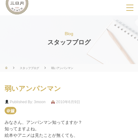
SPメニ
ュ
ー
Blog
展
スタッフブログ
開
用
ボ
スタッフブログ
弱いアンパンマン
タ
ン
弱いアンパンマン
Published By: 3moon
2010年6月9日
＠嫁
みなさん、アンパンマン知ってますか？
知ってますよね。
絵本やアニメは見たことが無くても、