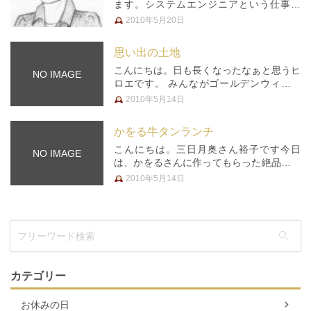
ます。システムエンジニアという仕事が
ら、目が疲れ、首、肩、肩甲骨まわりから
2010年5月20日
腰までのコリに悩まされていたためです。
こちらに来てみるまでは、鍼灸の安全性
思い出の土地
が良く分からず不安もありま…
こんにちは。日も長くなったなぁと思うヒ
NO IMAGE
ロエです。 みんながゴールデンウィーク
のことを書いているので、私も書きたいと
2010年5月14日
思います。 去年は5月末にとある先行販売
に行くと思い立ち、出かけていった私です
かをる牛タンランチ
が、 今年はゴールデンウィー…
こんにちは。三日月奥さん裕子です今日
NO IMAGE
は、かをるさんに作ってもらった絶品お弁
当のご紹介 4月7日に行われた新人歓迎
2010年5月14日
会。フロアカーリング大会三日月カップで
は、見事、裕子・ヤナセ・みさとチームの
勝利負け組みは、院長・ひろえ・か…
カテゴリー
お休みの日