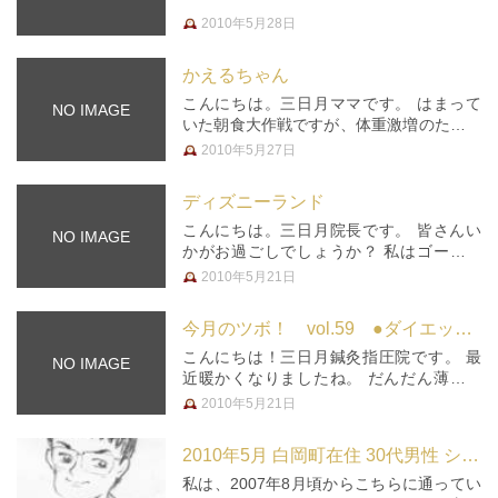
2010年5月28日
かえるちゃん
こんにちは。三日月ママです。 はまって
NO IMAGE
いた朝食大作戦ですが、体重激増のため、
最近はしぼみ気味です 決して、眠いから
2010年5月27日
でも、飽きたわけでもありませんからね
っ！ さて、三日月の受付を模様替えしま
ディズニーランド
した。去年から仲間入りしたかえる…
こんにちは。三日月院長です。 皆さんい
NO IMAGE
かがお過ごしでしょうか？ 私はゴールデ
ンウィーク明けに、息子をディズニーラン
2010年5月21日
ドへ初めて連れて行ってきました。 初め
てのミッキーにどんな反応をするんだろ
今月のツボ！ vol.59 ●ダイエット●
う？ 初めてのアトラクションにど…
こんにちは！三日月鍼灸指圧院です。 最
NO IMAGE
近暖かくなりましたね。 だんだん薄着に
なってきて体型が気になる･･･ 夏に向けて
2010年5月21日
ダイエットしなきゃ！！ と、思い始める
頃ではないでしょうか。 そんな皆様にピ
2010年5月 白岡町在住 30代男性 システムエンジニア
ッタリのつぼがあるのでご紹…
私は、2007年8月頃からこちらに通ってい