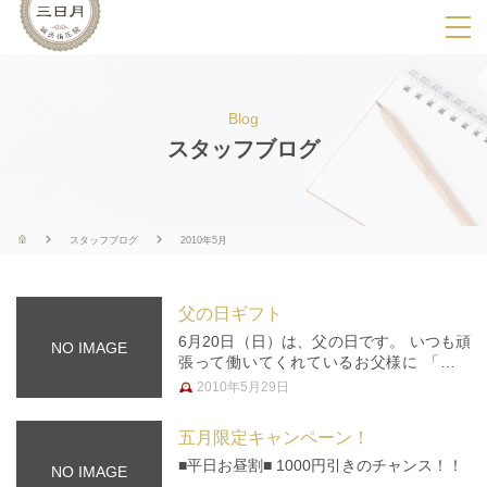
SPメニ
ュ
ー
Blog
展
スタッフブログ
開
用
ボ
スタッフブログ
2010年5月
タ
ン
父の日ギフト
6月20日（日）は、父の日です。 いつも頑
NO IMAGE
張って働いてくれているお父様に 「あり
がとう」の気持ちを込めて、 マッサージ
2010年5月29日
のプレゼントはいかがですか？
五月限定キャンペーン！
■平日お昼割■ 1000円引きのチャンス！！
NO IMAGE