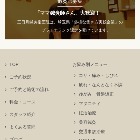
鍼灸師募集
「ママ鍼灸師さん、大歓迎！」
三日月鍼灸指圧院は、埼玉県「多様な働き方実践企業」の
プラチナランク認定を受けています。
TOP
お悩み別メニュー
コリ・痛み・しびれ
ご予約状況
疲れ・なんとなく不調
ご予約と施術の流れ
ゆがみ・骨盤矯正
料金・コース
マタニティ
妊活治療
スタッフ紹介
美容鍼灸
よくある質問
交通事故治療
ブログ