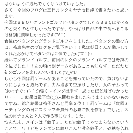
ばないように必死でくくりつけていました。
さて、今回のブログは三日月レクをヤナセ目線で書きたいと思い
ます。
今回はＢＢＱとグランドゴルフとペタンクでした☆ＢＢＱは食べる
のと焼くのと忙しかったですが、やっぱり自然の中で食べるご飯
は格別に美味しかったです(´∀｀)
食後はペタンクとグランドゴルフをしました。ペタンクの遊び方
は、裕恵先生のブログをご覧下さい！！私は朝日くんが動かして
くれたおかげでペタンクは２位でしたo(´▽｀)o
続いてグランドゴルフ。前回のレクのグランドゴルフでは奇跡の
２位でした！！あの頃は罰ゲームがあることも知らず、ただただ
初のゴルフを楽しんでいました(*v_v*)♪
しかし今回は罰ゲームがあることを知っていたので、負けないよ
うにしようと必死です。力み過ぎて空振りしたり、女の子ぶって
(女の子です(´‐｀;))強くスイング出来ず、思ったほど飛ばなかった
り・・・。結果は最下位(;_;)人間欲を出したらうまくいかないもの
ですね。総合結果は裕子さんと同率３位！！罰ゲームは『次回ミ
ーティングの日にスタッフ全員分のお昼ご飯を作る』でした。３
位の裕子さんと２人で作る事になりました。
悩んだ末、メインは『餃子』。ただの餃子じゃつまらないという
ことで、ワサビをフンダンに練りこんだ激辛餃子と、砂糖を入れ