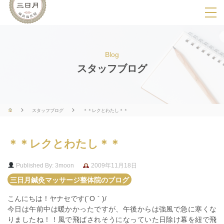
SPメニ
ュ
ー
Blog
展
スタッフブログ
開
用
ボ
スタッフブログ
＊＊レクとわたし＊＊
タ
ン
＊＊レクとわたし＊＊
Published By: 3moon
2009年11月18日
三日月鍼灸マッサージ整体院のブログ
こんにちは！ヤナセです(´O｀)/
今日は午前中は暖かかったですが、午後からは強風で急に寒くな
りましたね！！風で飛ばされそうになっていた日除け幕を紐で飛