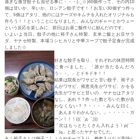
過ぎな激甘餃子も混ぜる事に・・・(-_☆)60個作って、その内10
個は甘いか、辛いか、ロシアン餃子です！！お互い30個ずつ作っ
て、5個はアタリ、他のにはチーズやキムチを入れたオリジナルも
作ろう！！ということになりました。みんなのギャーとかウェー
という反応を楽しみに、前日はお昼ご飯作りに励んだのです。
いよいよ当日。餃子の他に裕子さん特製、玄米ご飯とお豆サラ
ダ、ヤナセ特製、本場コシヒカリと中華スープで餃子定食が完成
しました☆
好きな餃子を取り、それぞれの休憩時間
に食べました。「誰が当たるんだろ
う・・。」とドキドキ！！
結果は院長がワサビと甘い餃子、裕子さ
んがワサビ、裕恵先生がワサビ、かをる
先生がワサビと甘いの、ヤナセはアタリ
なし。あれ？？作った数と引いた数が合
わなくない？？・・・・みんな曰く、
「あんまりわかんない。」・・・・・ガ
ーン！！！(((゜д゜;)))
「次はもっとたくさん入れよう！p(´⌒
｀)q」と思ったヤナセでした。
あ！裕子さんは柚子こしょうやチーズ入り、梅肉入りなど美味し