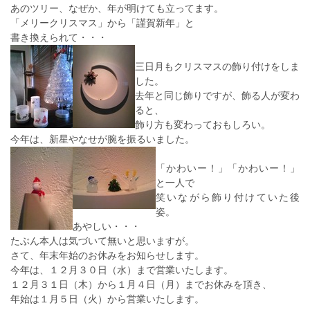
あのツリー、なぜか、年が明けても立ってます。
「メリークリスマス」から「謹賀新年」と
書き換えられて・・・
三日月もクリスマスの飾り付けをしま
した。
去年と同じ飾りですが、飾る人が変わ
ると、
飾り方も変わっておもしろい。
今年は、新星やなせが腕を振るいました。
「かわいー！」「かわいー！」
と一人で
笑いながら飾り付けていた後
姿。
あやしい・・・
たぶん本人は気づいて無いと思いますが。
さて、年末年始のお休みをお知らせします。
今年は、１２月３０日（水）まで営業いたします。
１２月３１日（木）から１月４日（月）までお休みを頂き、
年始は１月５日（火）から営業いたします。