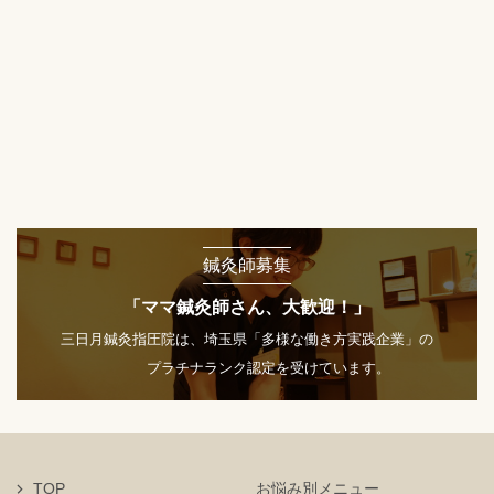
鍼灸師募集
「ママ鍼灸師さん、大歓迎！」
三日月鍼灸指圧院は、埼玉県「多様な働き方実践企業」の
プラチナランク認定を受けています。
TOP
お悩み別メニュー