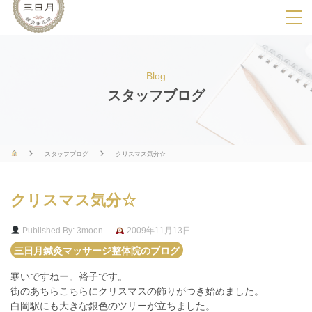
SPメニ
ュ
ー
Blog
展
スタッフブログ
開
用
ボ
スタッフブログ
クリスマス気分☆
タ
ン
クリスマス気分☆
Published By: 3moon
2009年11月13日
三日月鍼灸マッサージ整体院のブログ
寒いですねー。裕子です。
街のあちらこちらにクリスマスの飾りがつき始めました。
白岡駅にも大きな銀色のツリーが立ちました。