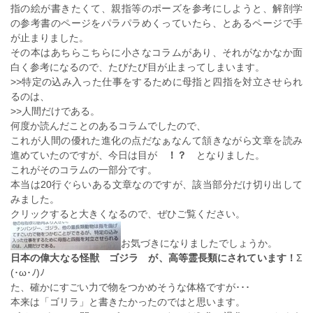
指の絵が書きたくて、親指等のポーズを参考にしようと、解剖学
の参考書のページをパラパラめくっていたら、とあるページで手
が止まりました。
その本はあちらこちらに小さなコラムがあり、それがなかなか面
白く参考になるので、たびたび目が止まってしまいます。
>>特定の込み入った仕事をするために母指と四指を対立させられ
るのは、
>>人間だけである。
何度か読んだことのあるコラムでしたので、
これが人間の優れた進化の点だなぁなんて頷きながら文章を読み
進めていたのですが、今日は目が
！？
となりました。
これがそのコラムの一部分です。
本当は20行ぐらいある文章なのですが、該当部分だけ切り出して
みました。
クリックすると大きくなるので、ぜひご覧ください。
お気づきになりましたでしょうか。
日本の偉大なる怪獣 ゴジラ が、高等霊長類にされています！
Σ
(･ω･ﾉ)ﾉ
た、確かにすごい力で物をつかめそうな体格ですが･･･
本来は「ゴリラ」と書きたかったのではと思います。