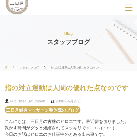
SPメニ
ュ
ー
Blog
展
スタッフブログ
開
用
ボ
スタッフブログ
指の対立運動は人間の優れた点なのです
タ
ン
指の対立運動は人間の優れた点なのです
Published By: 3moon
2008年6月27日
三日月鍼灸マッサージ整体院のブログ
こんにちは、三日月の古株のヒロエです。最近髪を切りました。
乾かす時間がグッと短縮されてスッキリです ♪～(・ε・)
今日のお話はヒロエのお仕事中のとある出来事です。