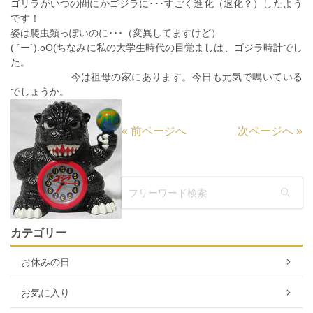
ゴリラがいつの間にかゴジラに･･･すごく進化（退化？）したよう
です！
姿は爬虫類っぽいのに･･･（変異してますけど）
( ´ー`).oO(ちなみに私の大学生時代の目覚ましは、ゴジラ時計でし
た。
今は祖母の家にあります。今日も元気で鳴いている
でしょうか。
«
前ページへ
次ページへ
»
カテゴリー
お休みの日
お気に入り