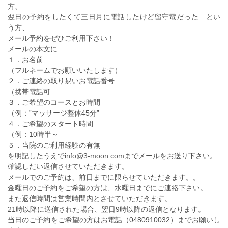
方、
翌日の予約をしたくて三日月に電話したけど留守電だった…とい
う方、
メール予約をぜひご利用下さい！
メールの本文に
１．お名前
（フルネームでお願いいたします）
２．ご連絡の取り易いお電話番号
（携帯電話可
３．ご希望のコースとお時間
（例：”マッサージ整体45分”
４．ご希望のスタート時間
（例：10時半～
５．当院のご利用経験の有無
を明記したうえでinfo@3-moon.comまでメールをお送り下さい。
確認しだい返信させていただきます。
メールでのご予約は、前日までに限らせていただきます。。
金曜日のご予約をご希望の方は、水曜日までにご連絡下さい。
また返信時間は営業時間内とさせていただきます。
21時以降に送信された場合、翌日9時以降の返信となります。
当日のご予約をご希望の方はお電話（0480910032）までお願いし