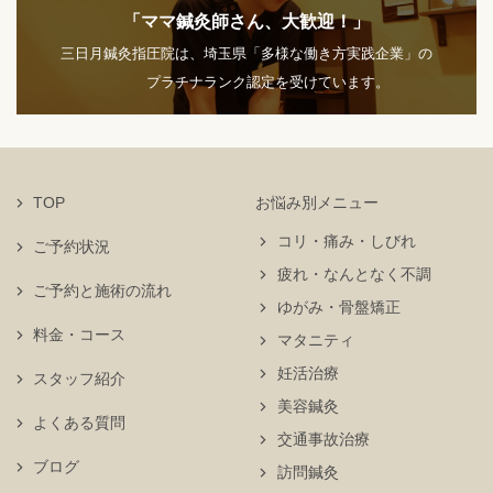
「ママ鍼灸師さん、大歓迎！」
三日月鍼灸指圧院は、埼玉県「多様な働き方実践企業」の
プラチナランク認定を受けています。
TOP
お悩み別メニュー
コリ・痛み・しびれ
ご予約状況
疲れ・なんとなく不調
ご予約と施術の流れ
ゆがみ・骨盤矯正
料金・コース
マタニティ
妊活治療
スタッフ紹介
美容鍼灸
よくある質問
交通事故治療
ブログ
訪問鍼灸