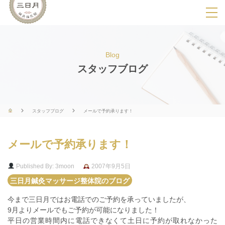
SPメニ
ュ
ー
Blog
展
スタッフブログ
開
用
ボ
スタッフブログ
メールで予約承ります！
タ
ン
メールで予約承ります！
Published By: 3moon
2007年9月5日
三日月鍼灸マッサージ整体院のブログ
今まで三日月ではお電話でのご予約を承っていましたが、
9月よりメールでもご予約が可能になりました！
平日の営業時間内に電話できなくて土日に予約が取れなかった