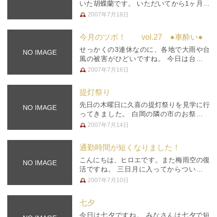
いた胡蝶蘭です。 いただいてから1ヶ月半
くらいでお花は終わったのですが、その
2007年7月18日
後、妻の実家に預けておいたら、新たに花
が咲いた状態で持ってきてくれました！
今月のツボ！ vol.27 ●車酔い●
お花屋さんで売ってるのはかなり…
せっかくの3連休なのに、各地で大雨や台
NO IMAGE
風の被害がひどいですね。 今日は台風一
過で晴天ですが、地震にも要注意です！
2007年7月16日
お出かけの際には、台風で緩んだ地盤や、
増水した河川などに、充分に気をつけくだ
提灯祭り
さいね。 ━━━━━━━━━ …
先日の木曜日に久喜の提灯祭りを見学に行
NO IMAGE
ってきました。 白岡の隣の市のお祭りで
すが、関東一の提灯祭りだとか。 出店も
2007年7月14日
いっぱい。提灯の山車もいっぱい出ていま
した。 この山車の大きい事！ 大きくて電
通勤時間が短くなりました！
線にぶつかったりしてました。…
こんにちは、ヒロエです。また梅雨空の復
NO IMAGE
活ですね。 三日月に入ってからつい先日
まで、都内から電車で通っていました。片
2007年7月10日
道およそ1時間ぐらいでしたけれど、”朝の
通勤”と逆方向の電車なので比較的座って
七夕
通っ…
今日は七夕ですね。 みなさんは七夕で短