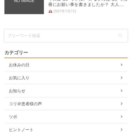
NO IMAGE
冊にお願い事を書きましたか？ 大人にな
るとそういうイベントから遠ざかってしま
2007年7月7日
うのが寂しいですね。 先日出かけた先
で、七夕の笹竹がありました。 子供たち
のお願いがいっぱい書いてあって、…
カテゴリー
お休みの日
お気に入り
お知らせ
コリ＠患者様の声
ツボ
ヒントノート