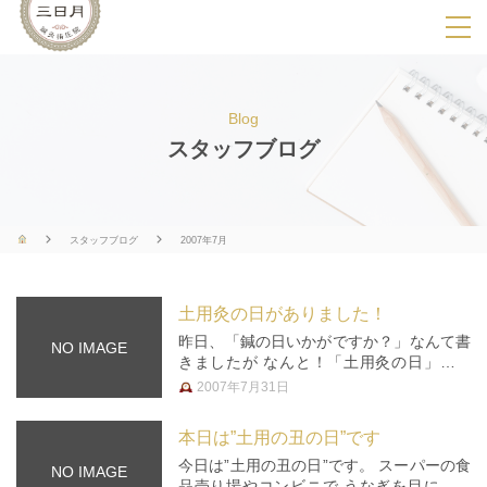
SPメニ
ュ
ー
Blog
展
スタッフブログ
開
用
ボ
スタッフブログ
2007年7月
タ
ン
土用灸の日がありました！
昨日、「鍼の日いかがですか？」なんて書
NO IMAGE
きましたが なんと！「土用灸の日」なる
イベントが日蓮宗のお寺で行われていたと
2007年7月31日
か。 「ほうろく灸」といって、土用の丑
の日に暑気払いとして行うそうで、 頭に
本日は”土用の丑の日”です
素焼きの”ほうろく…
今日は”土用の丑の日”です。 スーパーの食
NO IMAGE
品売り場やコンビニで うなぎを目にされ