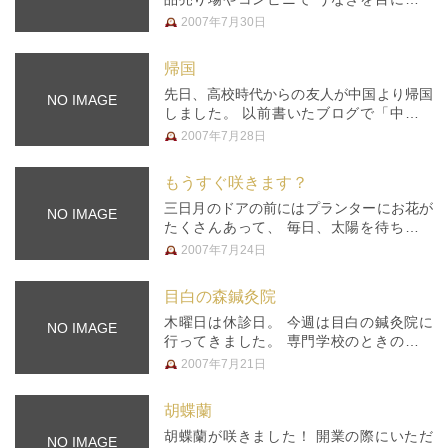
る事も多いのではないでしょうか。 三日
2007年7月30日
月の斜め向かいにある「清水川魚店」さん
では、 朝から長い長い行列が出来ていま
帰国
し…
先日、高校時代からの友人が中国より帰国
NO IMAGE
しました。 以前書いたブログで「中国よ
りの使者」として書いた彼です。 昨年は
2007年7月28日
一人でしたが、今回は奥様とお子さんと一
緒の帰国。 本当は治療院を見せたかった
もうすぐ咲きます？
のですが、残念ながら時間がなく…
三日月のドアの前にはプランターにお花が
NO IMAGE
たくさんあって、 毎日、太陽を待ち望ん
でいます 今日は久しぶりに青空の見える
2007年7月24日
お天気となり、 私たちにとってもお花に
とっても「夏らしい」1日となりました
目白の森鍼灸院
ね。 そして、実は駐車場のすみっ…
木曜日は休診日。 今週は目白の鍼灸院に
NO IMAGE
行ってきました。 専門学校のときの同級
生の女性が開業した鍼灸院です。 三日月
2007年7月21日
と同じ頃に開業されたのですが、今回やっ
とご挨拶に伺えました。 基本的に女性専
胡蝶蘭
用の治療院なのですが、挨拶つい…
胡蝶蘭が咲きました！ 開業の際にいただ
NO IMAGE