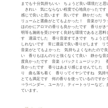
までも十分気持ちいい ちょうど良い環境だと思いま
きれい 気にならない程度で心地良かったです 
感じで良いと思います 良いです 静かだった 
リュームと選曲がとてもよかった！ 音楽がリラ
ほのかにアロマの香りも良かったです 香りがき
明等も施術を受けやすく良好な環境であると思料
す 適温でした 香り音楽すてきです ちょうど
しれないです 常に適温で良い香りがします リ
音楽がとてもよかった 気持ちよくなれたので良
い 香りもほんのりと強くなくて良い 静かな音
度良かったです 音楽（バックミュージック） 
良かったです 香りはあまり感じませんでした 
り 曲も落ち着く 香りってイヤシですね 気持
とても満足です 何の香りを使っているのですか
⇒ラベンダー、ユーカリ、ティートゥリーなど、
ています。