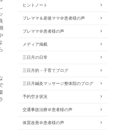
ヒントノート
し
ッ
プレママ＆産後ママ＠患者様の声
良
調
プレママ＠患者様の声
や
よ
メディア掲載
ら
三日月の日常
三日月的－子育てブログ
な
三日月鍼灸マッサージ整体院のブログ
で
楽
予約空き状況
ラ
。
交通事故治療＠患者様の声
体質改善＠患者様の声