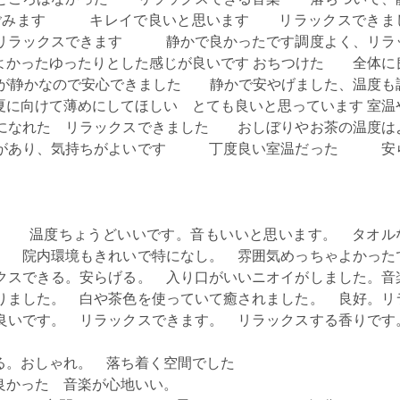
なごみます キレイで良いと思います リラックスできま
リラックスできます 静かで良かったです調度よく、リラ
ったゆったりとした感じが良いです おちつけた 全体に
が静かなので安心できました 静かで安やげました、温度も
夏に向けて薄めにしてほしい とても良いと思っています 室温
になれた リラックスできました おしぼりやお茶の温度は
感があり、気持ちがよいです 丁度良い室温だった 安
。 温度ちょうどいいです。音もいいと思います。 タオル
。 院内環境もきれいで特になし。 雰囲気めっちゃよかった
クスできる。安らげる。 入り口がいいニオイがしました。音
りました。 白や茶色を使っていて癒されました。 良好。リ
良いです。 リラックスできます。 リラックスする香りです
る。おしゃれ。 落ち着く空間でした
良かった 音楽が心地いい。