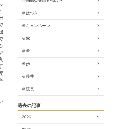
訪問鍼灸＠患者様の声
♪
た
＠はづき
ボ
で
＠キャンペーン
照
＠嫁
で
も
＠希
や
良
＠歩
丁
度
＠藤井
香
＠院長
い
過去の記事
2026