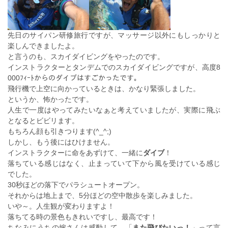
先日のサイパン研修旅行ですが、マッサージ以外にもしっかりと
楽しんできましたよ。
と言うのも、スカイダイビングをやったのです。
インストラクターとタンデムでのスカイダイビングですが、高度8
000ﾌｨｰﾄからのダイブはすごかったです。
飛行機で上空に向かっているときは、かなり緊張しました。
というか、怖かったです。
人生で一度はやってみたいなぁと考えていましたが、実際に飛ぶ
となるとビビリます。
もちろん顔も引きつります(^_^;)
しかし、もう後にはひけません。
インストラクターに命をあずけて、一緒に
ダイブ
！
落ちている感じはなく、止まっていて下から風を受けている感じ
でした。
30秒ほどの落下でパラシュートオープン。
それからは地上まで、5分ほどの空中散歩を楽しみました。
いや～。人生観が変わりますよ！
落ちてる時の景色もきれいですし、最高です！
ちなみにうちの嫁さんは感動して、「
また飛びたいっ！
」って言