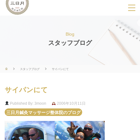
SPメニ
ュ
ー
Blog
展
スタッフブログ
開
用
ボ
スタッフブログ
サイパンにて
タ
ン
サイパンにて
Published By: 3moon
2006年10月11日
三日月鍼灸マッサージ整体院のブログ