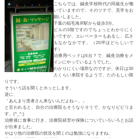
こちらでは、鍼灸学校時代の同級生が働
いていますので、そのツテで、見学をお
願いしました。
千葉の稲毛海岸駅から徒歩3分。
ビルの3階ですのでちょっとわかりにく
いですが、エレベーターもあるし、広さ
もなかなかです。（20坪ほどらしいで
す）
治療用ベッドは6台？で、鍼灸治療をメ
インにやっているようでした。
わかりにくい場所なのですが、休日は30
人くらい来院するようで、たのもしい限
りです。
そういう話を聞くとホッとします。
逆に、
「あんまり患者さん来ないんだよね～。」
と言われると、自分の治療院もそうなりそうで、かなりビビリま
す。(^_^;)
治療後に食事に行き、治療院経営や保険についていろいろとお話
が出来ました。
やはり他の治療院の状況を聞くのは勉強になりますね。