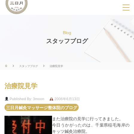
SPメニ
ュ
ー
Blog
展
スタッフブログ
開
用
ボ
スタッフブログ
治療院見学
タ
ン
治療院見学
Published By: 3moon
2006年6月13日
三日月鍼灸マッサージ整体院のブログ
また治療院の見学に行ってきました。
今日うかがったのは、千葉県稲毛海岸の
キッツ鍼灸治療院。