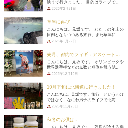
浜まで行きました。 目的はライブでした
が、せっかくなので以前から気になってい
2026年2月21日
た家系ラーメンを食べてから行こうなりま
した。が、3時過ぎという中途半端な時間
草津に再び！
に行ったにもかかわらず、めっち…
こんにちは。見坂です。 わたしの年末の
恒例となりつつある旅行、また草津にいき
ました。去年と同じメンバー、同じ宿。
2026年1月22日
ここの宿の温泉は髪がサラサラになるの
と、夜11時から夜鳴きそばを出してくれる
先月、都内でフィギュアスケートのアイスショーを観てきました
（何杯でも無料）のが気に入って…
こんにちは。見坂です。 オリンピックや
世界選手権などの点数と順位を競う試合と
は違い、アイスショーはルールもなく、点
2025年12月19日
数もなく、照明もキラキラさせてスポット
ライトの中スケートをして魅せる！という
10月下旬に北海道に行きました！
ものです。 ショーを生でみるの…
こんにちは。見坂です。旅行、というわけ
ではなく、なにわ男子のライブで北海道に
行きました。 ライブのチケットはなかな
2025年11月25日
か手に入らず、今年は全部ハズレてしまっ
たのですが、友人が唯一北海道公演を当て
秋冬のお供は…
まして、遠いけど仕方なし。気合…
こんにちは。見坂です。 朝晩が冷える季