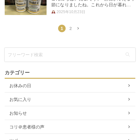
節になりましたね。これから日が暮れるの
も早くなり、1日の日照時間がどんどん短
2025年10月23日
くなります。 美肌の大敵、紫外線の心配
が減る一方、日光浴には体内でビタミンD
を生成するという大切な働きがあ…
1
2
»
カテゴリー
お休みの日
お気に入り
お知らせ
コリ＠患者様の声