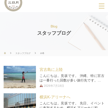
SPメニ
ュ
ー
Blog
展
スタッフブログ
開
用
ボ
スタッフブログ
＠希
タ
ン
宮古島に上陸
こんにちは。見坂です。 沖縄、特に宮古
は一番行った回数が多い旅行先です。今回
で10回くらい？（覚えてないです） 20年
2026年7月18日
以上前に行っていた宮古島はとても静か
で、時間の流れのゆっくりした場所でし
横浜K-アリーナへ
た。今は伊良部大橋が出来る前後…
こんにちは。見坂です。 先日、イベント
に参加するため、横浜K-アリーナに初めて