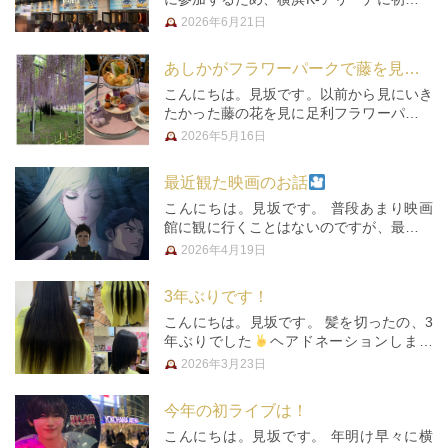
行きました。比較的新しいアリーナで、結
2026年6月21日
構大きい会場でした。横浜はイベントでき
るところがたくさんあっていいなーと思う
あしかがフラワーパークで藤を見ました。
反面、行くのに遠いので埼玉で…
こんにちは。見坂です。以前から見にいき
たかった藤の花を見に足利フラワーパーク
に行ってきました！ まだ携帯電話がガラ
2026年5月16日
ケーだった頃、見ごろらしいよっていうう
わさレベルの話を信じて行きましたが咲き
最近観た映画のお話
終わってました‍年によって見ご…
こんにちは。見坂です。 普段あまり映画
館に観に行くことはないのですが、最近立
て続けに2本観に行きました。そのうちの1
2026年4月19日
本が『閃光のハサウェイ〜キルケーの魔
女』です。これはいわゆるガンダムシリー
3年ぶりです！
ズで、初期の宇宙世紀の流れをく…
こんにちは。見坂です。 髪を切ったの、3
年ぶりでした
ヘアドネーションしまし
た。 人生のほとんどをロングで過ごして
2026年3月23日
きているので、長い髪面倒くさーとかはな
いのですが、寄付する長さが31センチ以上
今年の初ライブは！
なのでそれなりに長くなり、…
こんにちは。見坂です。 年明け早々に横