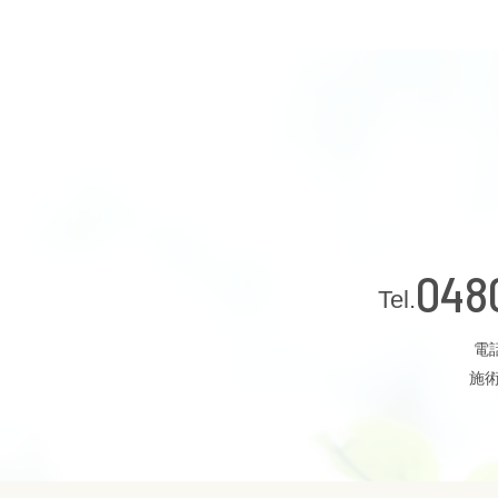
048
電話
施術