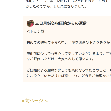
«
前ページへ