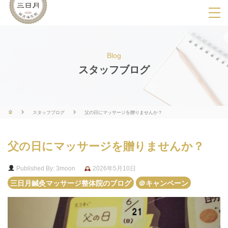
SPメニ
ュ
ー
Blog
展
スタッフブログ
開
用
ボ
スタッフブログ
父の日にマッサージを贈りませんか？
タ
ン
父の日にマッサージを贈りませんか？
Published By: 3moon
2026年5月10日
三日月鍼灸マッサージ整体院のブログ
＠キャンペーン