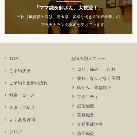
「ママ鍼灸師さん、大歓迎！」
三日月鍼灸指圧院は、埼玉県「多様な働き方実践企業」の
プラチナランク認定を受けています。
TOP
お悩み別メニュー
コリ・痛み・しびれ
ご予約状況
疲れ・なんとなく不調
ご予約と施術の流れ
ゆがみ・骨盤矯正
料金・コース
マタニティ
妊活治療
スタッフ紹介
美容鍼灸
よくある質問
交通事故治療
ブログ
訪問鍼灸