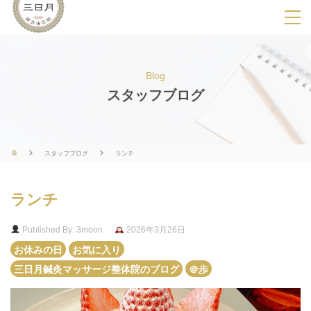
SPメニ
ュ
ー
Blog
展
スタッフブログ
開
用
ボ
スタッフブログ
ランチ
タ
ン
ランチ
Published By: 3moon
2026年3月26日
お休みの日
お気に入り
三日月鍼灸マッサージ整体院のブログ
＠歩