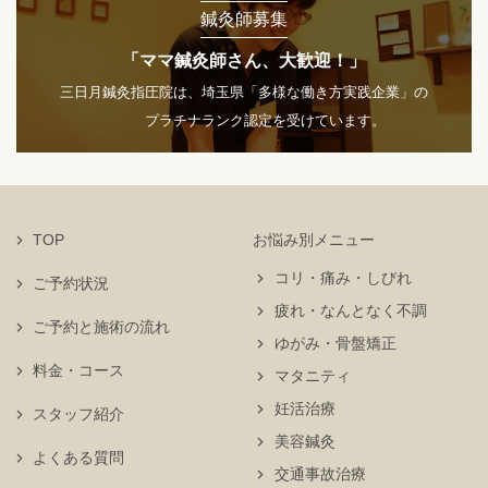
鍼灸師募集
「ママ鍼灸師さん、大歓迎！」
三日月鍼灸指圧院は、埼玉県「多様な働き方実践企業」の
プラチナランク認定を受けています。
TOP
お悩み別メニュー
コリ・痛み・しびれ
ご予約状況
疲れ・なんとなく不調
ご予約と施術の流れ
ゆがみ・骨盤矯正
料金・コース
マタニティ
妊活治療
スタッフ紹介
美容鍼灸
よくある質問
交通事故治療