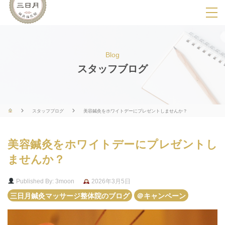
SPメニ
ュ
ー
Blog
展
スタッフブログ
開
用
ボ
スタッフブログ
美容鍼灸をホワイトデーにプレゼントしませんか？
タ
ン
美容鍼灸をホワイトデーにプレゼントし
ませんか？
Published By: 3moon
2026年3月5日
三日月鍼灸マッサージ整体院のブログ
＠キャンペーン