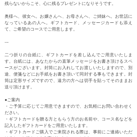
残らないからこそ、心に残るプレゼントになりそうです。
奥様へ、彼女へ。お嬢さんへ、お母さんへ、ご姉妹へ。お世話に
なっているあの人へ。ギフトカード、メッセージカードも添え
て、ご希望のコースでご用意します。
‐–
二つ折りの台紙に、ギフトカードを差し込んでご用意いたしま
す。台紙には、あなたからの直筆メッセージをお書き頂けるスペ
ースがございます。封筒にお入れしてお渡しいたしますので、別
途、便箋などにお手紙をお書き頂いて同封する事もできます。封
筒は定形サイズですので、遠方の方へは切手を貼ってそのままお
送り頂けます。
●ご案内
・ご予算に応じてご用意できますので、お気軽にお問い合わせく
ださい。
・ギフトカードを贈る方ともらう方のお名前や、コース名などを
記入したギフトカードをご用意いたします。
・ギフトカードご購入でご来院される際は、事前にご連絡いただ