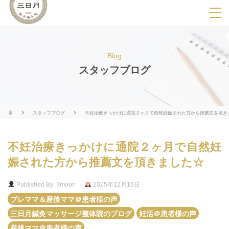
SPメニ
ュ
ー
Blog
展
スタッフブログ
開
用
ボ
スタッフブログ
不妊治療きっかけに通院２ヶ月で自然妊娠された方から推薦文を頂き
タ
ン
不妊治療きっかけに通院２ヶ月で自然妊
娠された方から推薦文を頂きました☆
Published By: 3moon
2025年12月16日
プレママ＆産後ママ＠患者様の声
三日月鍼灸マッサージ整体院のブログ
妊活＠患者様の声
産後ママ＠患者様の声