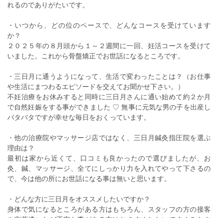
れるのでありがたいです。
・いつから、どの位のペースで、どんなコースを受けています
か？
２０２５年の８月頭から１～２週間に一回、妊活コースを受けて
いました。これから骨盤矯正でお世話になるところです。
・三日月に通うようになって、生活で変わったことは？（お仕事
や生活にまつわるエピソードを交えてお聞かせ下さい。）
不妊治療をお休みすると同時に三日月さんに通い始めて約２か月
で自然妊娠をする事ができました ♡ 無事に元気な男の子を出産し
バタバタですが幸せな毎日をおくっています。
・他の治療院やマッサージ店ではなく、三日月鍼灸指圧院を選ぶ
理由は？
最初は家から近くて、口コミも良かったので選びましたが、お
灸、鍼、マッサージ、全てにしっかり力を入れてやって下さるの
で、今は他の所にお世話になる事は無いと思います。
・どんな方に三日月をオススメしたいですか？
身体で気になるところがある方はもちろん、スタッフの方の接客