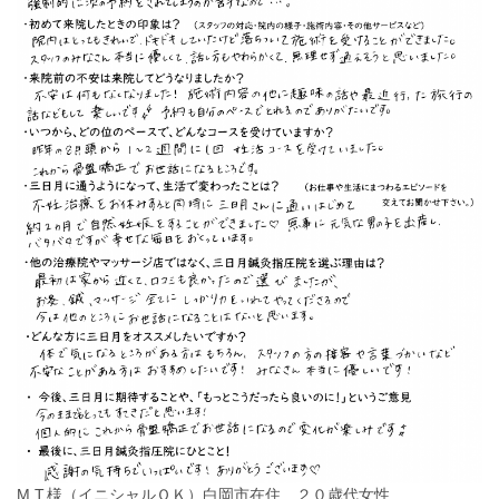
M.T.様（イニシャルＯＫ）白岡市在住 ２０歳代女性